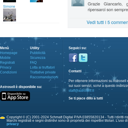
Grazie Giancarlo, g
Simone
ripensarci son sempre 
Vedi tutti i 5 commen
Menù
Utility
Seguici su:
Homepage
Pubblicità
Mobile
Sicurezza
Registrati
FAQ
Privacy
Lotta ai truffatori
Contatti
Condizioni
Trattative private
Raccomandazioni
Per ottenere informazioni su Astrosell 
sui suoi servizi, scrivi a questo indirizz
Astrosell è disponibile su:
staff@astrosell.it
Se ti piace dillo a tutti
Copyright © (C) 2001-2024 Schmatt Digital P.IVA 03855820134 - Tutti i diritti ris
Marchi registrati e segni distintivi sono di proprietà dei rispettivi titolari. L'uso 
privacy