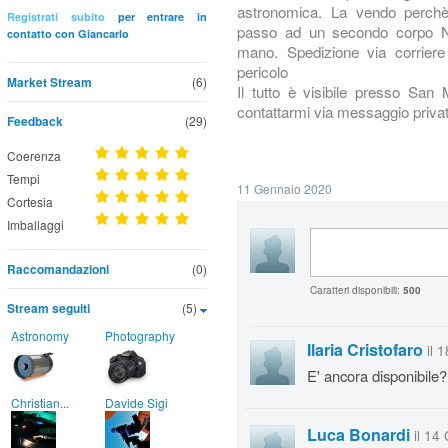
astronomica. La vendo perchè 
Registrati subito
per entrare in
passo ad un secondo corpo Ni
contatto con Giancarlo
mano. Spedizione via corriere
pericolo
Market Stream
(6)
Il tutto è visibile presso San 
contattarmi via messaggio privat
Feedback
(29)
Coerenza
Tempi
11 Gennaio 2020
Cortesia
Imballaggi
Raccomandazioni
(0)
Caratteri disponibili:
500
Stream seguiti
(5)
Astronomy
Photography
Ilaria Cristofaro
il 
E' ancora disponibile?
Christian...
Davide Sigi
Luca Bonardi
il 14