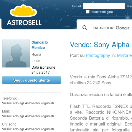
aaaaa
E-mail:
Pa
Resta collegato
Vendo: Sony Alpha
Giancarlo
Montico
Roma
Post su
Photography
in:
Mirrorl
Lazio
Data iscrizione:
24.09.2017
Vendo la mia Sony Alpha 7SM2 
Segui questo utente
obiettivo 24-240 Sony.
Garanzia residua (la fattura è a
Telefono:
Visibile solo agli Astroseller registrati.
Flash TTL. Raccordo T2-NEX per 
Mail:
a vite. Raccordo NIKON-NEX p
Visibile solo agli Astroseller registrati.
Seconda Batteria di ricambio, c
imballo e manuali originali. Ec
Chi sono:
luminosità sia per fotografi
Visibile solo agli Astroseller registrati.