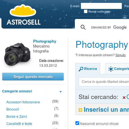
aaaaa
E-mail:
Pa
Resta collegato
Photography
Photography
Mercatino
fotografia
Ti interessa questo stream?
Seguilo
Data creazione:
13.03.2012
Ricerca
Categori
Segui questo mercato
Categorie annunci
Stai cercando:
(59)
Accessori fotocamere
Inserisci un a
(7)
Binocoli
(9)
Borse e Zaini
(23)
Cavalletti e teste
Nascondi annunci chiusi