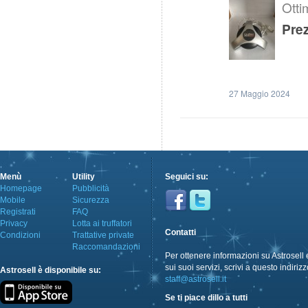
Otti
Prez
27 Maggio 2024
Menù
Utility
Seguici su:
Homepage
Pubblicità
Mobile
Sicurezza
Registrati
FAQ
Privacy
Lotta ai truffatori
Contatti
Condizioni
Trattative private
Raccomandazioni
Per ottenere informazioni su Astrosell 
sui suoi servizi, scrivi a questo indirizz
Astrosell è disponibile su:
staff@astrosell.it
Se ti piace dillo a tutti