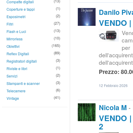
(13)
Compatte digitali
(1)
Coperture e tappi
Danilo Piv
(2)
Esposimetri
VENDO | 
(27)
Filtri
(13)
Ven
Flash e Luci
(10)
cam
Mirrorless
(165)
per 
Obiettivi
(89)
dell'acquiren
Reflex Digitali
(3)
dell'acquiren
Registratori digitali
(1)
Riviste e libri
Prezzo: 80.0
(2)
Servizi
(3)
Stampanti e scanner
12 Febbraio 2026
(6)
Telecamere
(41)
Vintage
Nicola M
-
VENDO | 
2