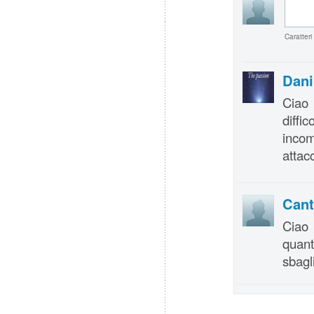
Caratteri
Dani
Ciao 
diffi
incom
attac
Cant
Ciao 
quant
sbagli