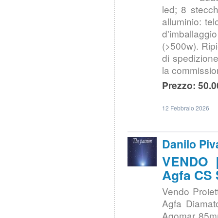
led; 8 stecch
alluminio: te
d'imballagg
(>500w). Rip
di spedizione
la commission
Prezzo: 50.0
12 Febbraio 2026
Danilo Piv
VENDO |
Agfa CS 
Vendo Proiet
Agfa Diamat
Agomar 85mm