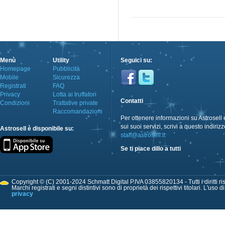
Menù
Utility
Seguici su:
Homepage
Pubblicità
Mobile
Sicurezza
Registrati
FAQ
Privacy
Lotta ai truffatori
Contatti
Condizioni
Trattative private
Raccomandazioni
Per ottenere informazioni su Astrosell 
sui suoi servizi, scrivi a questo indirizz
Astrosell è disponibile su:
staff@astrosell.it
Se ti piace dillo a tutti
Copyright © (C) 2001-2024 Schmatt Digital P.IVA 03855820134 - Tutti i diritti ris
Marchi registrati e segni distintivi sono di proprietà dei rispettivi titolari. L'uso 
privacy