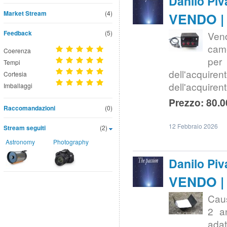
Danilo Piv
Market Stream
(4)
VENDO | 
Feedback
(5)
Ven
cam
Coerenza
per 
Tempi
dell'acquiren
Cortesia
dell'acquiren
Imballaggi
Prezzo: 80.0
Raccomandazioni
(0)
12 Febbraio 2026
Stream seguiti
(2)
Astronomy
Photography
Danilo Piv
VENDO | 
Caus
2 an
adat