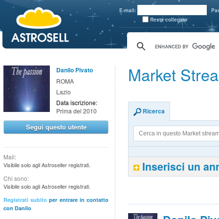
aaaaa
E-mail:
Pa
Resta collegato
Market Strea
Danilo Pivato
ROMA
Lazio
Data iscrizione:
Prima del 2010
Ricerca
Segui questo utente
Mail:
Inserisci un a
Visibile solo agli Astroseller registrati.
Chi sono:
Visibile solo agli Astroseller registrati.
Registrati subito
per entrare in contatto
con Danilo