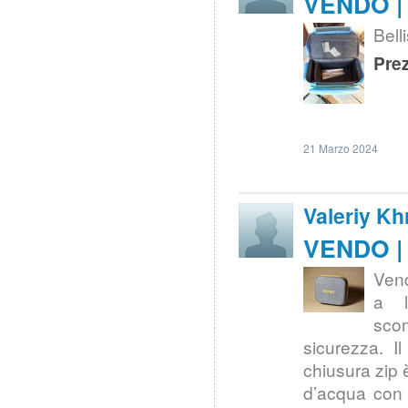
VENDO | 
Bell
Prez
21 Marzo 2024
Valeriy Kh
VENDO | 
Vend
a l
scom
sicurezza. I
chiusura zip è
d’acqua con 