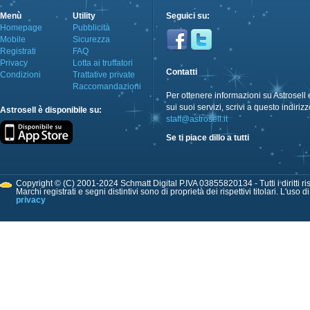
Menù
Utility
Seguici su:
Homepage
Pubblicità
Mobile
Sicurezza
Registrati
FAQ
Privacy
Lotta ai truffatori
Contatti
Condizioni
Trattative private
Raccomandazioni
Per ottenere informazioni su Astrosell 
sui suoi servizi, scrivi a questo indirizz
Astrosell è disponibile su:
staff@astrosell.it
Se ti piace dillo a tutti
Copyright © (C) 2001-2024 Schmatt Digital P.IVA 03855820134 - Tutti i diritti ris
Marchi registrati e segni distintivi sono di proprietà dei rispettivi titolari. L'uso 
privacy