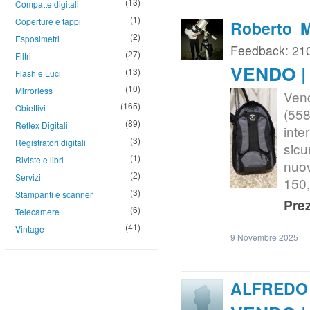
(13)
Compatte digitali
(1)
Coperture e tappi
Roberto M
(2)
Esposimetri
Feedback: 21
(27)
Filtri
VENDO |
(13)
Flash e Luci
(10)
Mirrorless
Ven
(165)
Obiettivi
(558
(89)
Reflex Digitali
int
(3)
Registratori digitali
sicu
(1)
Riviste e libri
nuov
(2)
Servizi
150,
(3)
Stampanti e scanner
Prez
(6)
Telecamere
(41)
Vintage
9 Novembre 2025
ALFREDO 