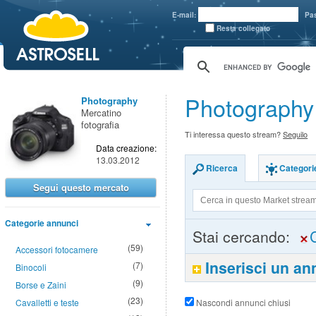
aaaaa
E-mail:
Pa
Resta collegato
Photography 
Photography
Mercatino
fotografia
Ti interessa questo stream?
Seguilo
Data creazione:
13.03.2012
Ricerca
Categori
Segui questo mercato
Categorie annunci
Stai cercando:
(59)
Accessori fotocamere
Inserisci un a
(7)
Binocoli
(9)
Borse e Zaini
(23)
Cavalletti e teste
Nascondi annunci chiusi