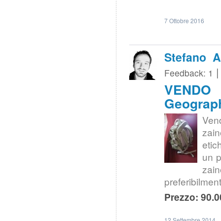
7 Ottobre 2016
Stefano A
Feedback: 1
VENDO |
Geograp
Ven
zain
etic
un p
zai
preferibilme
Prezzo: 90.0
12 Settembre 2014