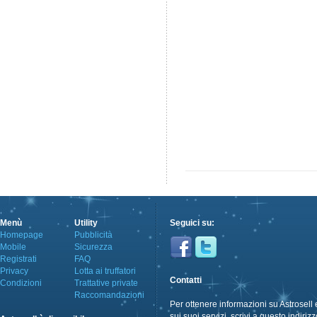
Menù
Utility
Seguici su:
Homepage
Pubblicità
Mobile
Sicurezza
Registrati
FAQ
Privacy
Lotta ai truffatori
Contatti
Condizioni
Trattative private
Raccomandazioni
Per ottenere informazioni su Astrosell 
sui suoi servizi, scrivi a questo indirizz