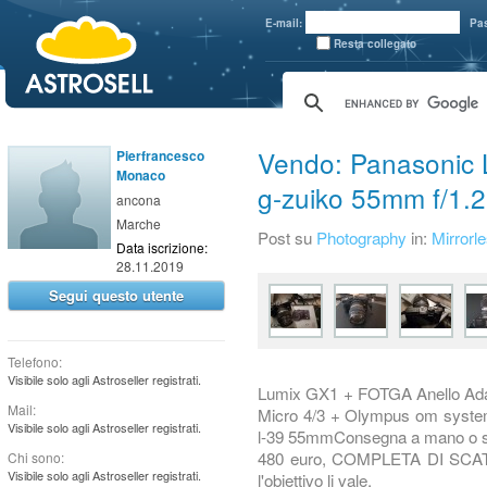
aaaaa
E-mail:
Pa
Resta collegato
Vendo: Panasonic
Pierfrancesco
Monaco
g-zuiko 55mm f/1.2
ancona
Marche
Post su
Photography
in:
Mirrorl
Data iscrizione:
28.11.2019
Segui questo utente
Telefono:
Visibile solo agli Astroseller registrati.
Lumix GX1 + FOTGA Anello Ada
Mail:
Micro 4/3 + Olympus om system 
Visibile solo agli Astroseller registrati.
l-39 55mmConsegna a mano o sped
480 euro, COMPLETA DI SCA
Chi sono:
Visibile solo agli Astroseller registrati.
l'obiettivo li vale.