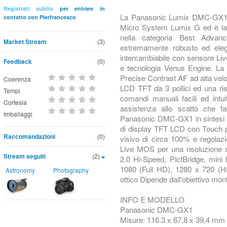
Registrati subito
per entrare in
La Panasonic Lumix DMC-GX1 ap
contatto con Pierfrancesco
Micro System Lumix G ed è la 
nella categoria Best Adva
Market Stream
(3)
estremamente robusto ed eleg
intercambiabile con sensore L
Feedback
(0)
e tecnologia Venus Engine. La
Precise Contrast AF ad alta velo
Coerenza
LCD TFT da 3 pollici ed una ris
Tempi
comandi manuali facili ed intui
Cortesia
assistenza allo scatto che faci
Imballaggi
Panasonic DMC-GX1 in sintesi
di display TFT LCD con Touch pa
Raccomandazioni
(0)
visivo di circa 100% e regolazio
Live MOS per una risoluzione 
Stream seguiti
(2)
2.0 Hi-Speed, PictBridge, mini 
1080 (Full HD), 1280 x 720 (
Astronomy
Photography
ottico Dipende dall'obiettivo mon
INFO E MODELLO
Panasonic DMC-GX1
Misure: 116.3 x 67,8 x 39,4 mm