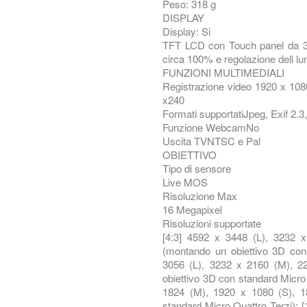
Peso: 318 g
DISPLAY
Display: Si
TFT LCD con Touch panel da 3,0
circa 100% e regolazione dell lumi
FUNZIONI MULTIMEDIALI
Registrazione video 1920 x 108
x240
Formati supportatiJpeg, Exif 2.
Funzione WebcamNo
Uscita TVNTSC e Pal
OBIETTIVO
Tipo di sensore
Live MOS
Risoluzione Max
16 Megapixel
Risoluzioni supportate
[4:3] 4592 x 3448 (L), 3232 
(montando un obiettivo 3D con 
3056 (L), 3232 x 2160 (M), 2
obiettivo 3D con standard Micro 
1824 (M), 1920 x 1080 (S), 1
standard Micro Quattro Terzi); 