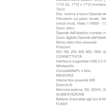
1712 (S), 1712 x 1712 (montand
Terzi)
Dist. minima a fuoco Dipende dal
Otturatore sul piano focale; Ve
minuti circa), Video 1/16000 - 1
Zoom ottico
Dipende dall'obiettivo montato 
Zoom digitale Dipende dall'obiet
Mirino ottico Non presente
Posizioni
ISO 160, 200, 400, 800, 1600, 3
CONNETTIVITÀ
Interfacce supportate USB 2.0 H
WirelessNo
CompatibilitàPc e Mac
MEMORIA
Interna Non presente MB
Esterna Si
Memoria esterna: SD, SDHC, 
ALIMENTAZIONE
Batteria ricaricabile agli ioni di liti
FLASH