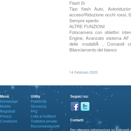
Flash Si
Tipo flash Auto, Autoriduz
acceso/Riduzione occhi rossi, S
Sempre spento
ALTRE FUNZIONI
Fotocamera con obiettivi inte
Engine, Avanzato sistema AF a
delle modalitÃ , Comandi cre
Bilanciamento del bianco
14 Febbraio 2020
Menù
Utility
Seguici su:
Homepage
Pubblicità
Mobile
Sicurezza
Registrati
FAQ
Privacy
Lotta ai truffatori
Contatti
Condizioni
Trattative private
Raccomandazioni
Per ottenere informazioni su Astrosell 