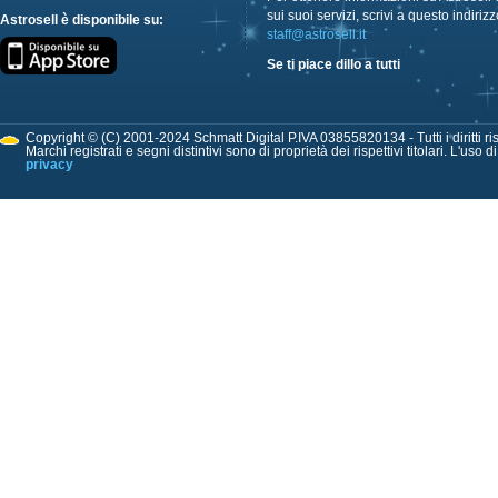
sui suoi servizi, scrivi a questo indirizz
Astrosell è disponibile su:
staff@astrosell.it
Se ti piace dillo a tutti
Copyright © (C) 2001-2024 Schmatt Digital P.IVA 03855820134 - Tutti i diritti ris
Marchi registrati e segni distintivi sono di proprietà dei rispettivi titolari. L'uso 
privacy