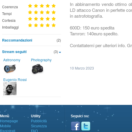
In abbinamento vendo ottimo ob
Coerenza
LD attacco Canon in perfette con
Tempi
in astrofotografia.
Cortesia
600D: 150 euro spedita
Imballaggi
Tamron: 140euro spedito.
Raccomandazioni
(2)
Contattatemi per ulteriori info. G
Stream seguiti
(3)
Astronomy
Photography
10 Marzo 2023
Eugenio Rossi
Menù
Utility
Seguici su:
Homepage
Pubblicità
Mobile
Sicurezza
Registrati
FAQ