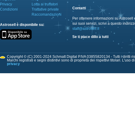
Privacy
Lotta ai truffatori
Contatti
Condizioni
Trattative private
Raccomandazioni
Per ottenere informazioni su Astrosell 
sui suoi servizi, scrivi a questo indirizz
Astrosell è disponibile su:
staff@astrosell.it
Se ti piace dillo a tutti
Copyright © (C) 2001-2024 Schmatt Digital P.IVA 03855820134 - Tutti i diritti ris
Marchi registrati e segni distintivi sono di proprietà dei rispettivi titolari. L'uso 
privacy