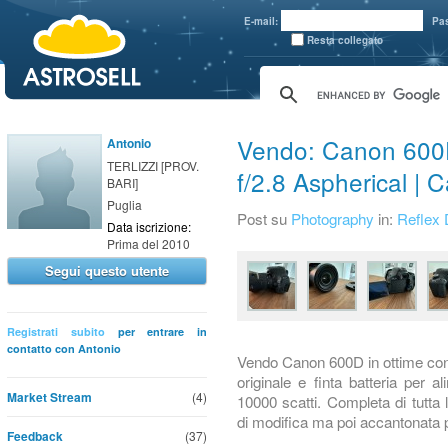
aaaaa
E-mail:
Pa
Resta collegato
Vendo: Canon 600
Antonio
TERLIZZI [PROV.
f/2.8 Aspherical | 
BARI]
Puglia
Post su
Photography
in:
Reflex D
Data iscrizione:
Prima del 2010
Segui questo utente
Registrati subito
per entrare in
contatto con Antonio
Vendo Canon 600D in ottime condiz
originale e finta batteria per a
Market Stream
(4)
10000 scatti. Completa di tutta 
di modifica ma poi accantonata 
Feedback
(37)