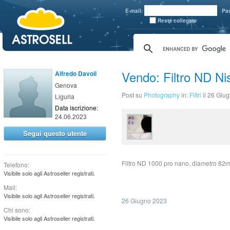
aaaaa
E-mail:
Pa
Resta collegato
Vendo: Filtro ND Nis
Alfredo Davoli
Genova
Post su
Photography
in:
Filtri
il 26 Giu
Liguria
Data iscrizione:
24.06.2023
Segui questo utente
Filtro ND 1000 pro nano, diametro 82
Telefono:
Visibile solo agli Astroseller registrati.
Mail:
Visibile solo agli Astroseller registrati.
26 Giugno 2023
Chi sono:
Visibile solo agli Astroseller registrati.