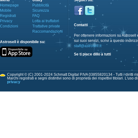
Menù
Utility
Seguici su:
Homepage
Pubblicità
Mobile
Sicurezza
Registrati
FAQ
Privacy
Lotta ai truffatori
Contatti
Condizioni
Trattative private
Raccomandazioni
Per ottenere informazioni su Astrosell 
sui suoi servizi, scrivi a questo indirizz
Astrosell è disponibile su:
staff@astrosell.it
Se ti piace dillo a tutti
Copyright © (C) 2001-2024 Schmatt Digital P.IVA 03855820134 - Tutti i diritti ris
Marchi registrati e segni distintivi sono di proprietà dei rispettivi titolari. L'uso 
privacy