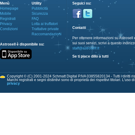
Menù
Utility
Seguici su:
Homepage
Pubblicità
Mobile
Sicurezza
Registrati
FAQ
Privacy
Lotta ai truffatori
Contatti
Condizioni
Trattative private
Raccomandazioni
Per ottenere informazioni su Astrosell 
sui suoi servizi, scrivi a questo indirizz
Astrosell è disponibile su:
staff@astrosell.it
Se ti piace dillo a tutti
Copyright © (C) 2001-2024 Schmatt Digital P.IVA 03855820134 - Tutti i diritti ris
Marchi registrati e segni distintivi sono di proprietà dei rispettivi titolari. L'uso 
privacy