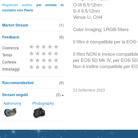
O-III 6.5/12nm
Registrati subito
per entrare in
S-II 6.5/12nm
contatto con Paolo
Venus-U, CH4
Market Stream
(1)
Color Imaging: LRGB-filters
Feedback
(0)
Il filtro è compatibile per la EO
Coerenza
Il filtro NON è invece compatibi
Tempi
per EOS 5D Mk IV, per EOS 5D
Cortesia
Non è inoltre compatibile per
Imballaggi
Raccomandazioni
(0)
23 Settembre 2023
Stream seguiti
(2)
Astronomy
Photography