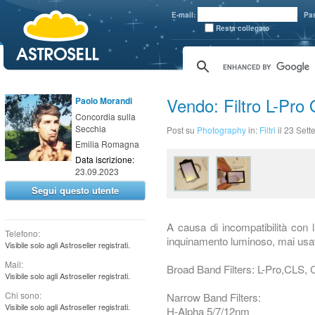
aaaaa
E-mail:
Pa
Resta collegato
Vendo: Filtro L-Pro 
Paolo Morandi
Concordia sulla
Secchia
Post su
Photography
in:
Filtri
il 23 Set
Emilia Romagna
Data iscrizione:
23.09.2023
Segui questo utente
A causa di incompatibilità con l
Telefono:
inquinamento luminoso, mai usato
Visibile solo agli Astroseller registrati.
Mail:
Broad Band Filters: L-Pro,CLS,
Visibile solo agli Astroseller registrati.
Chi sono:
Narrow Band Filters:
Visibile solo agli Astroseller registrati.
H-Alpha 5/7/12nm