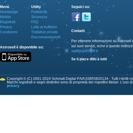
Menù
Utility
Seguici su:
Homepage
Pubblicità
Mobile
Sicurezza
Registrati
FAQ
Privacy
Lotta ai truffatori
Contatti
Condizioni
Trattative private
Raccomandazioni
Per ottenere informazioni su Astrosell 
sui suoi servizi, scrivi a questo indirizz
Astrosell è disponibile su:
staff@astrosell.it
Se ti piace dillo a tutti
Copyright © (C) 2001-2024 Schmatt Digital P.IVA 03855820134 - Tutti i diritti ris
Marchi registrati e segni distintivi sono di proprietà dei rispettivi titolari. L'uso 
privacy