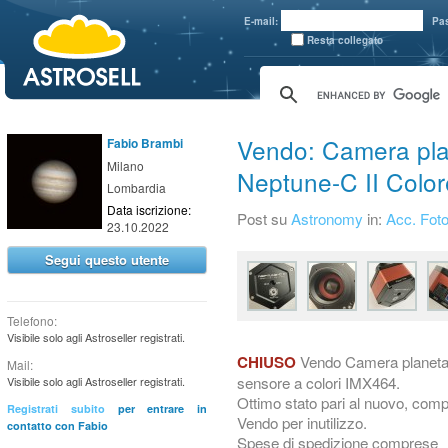
aaaaa
E-mail:
Pa
Resta collegato
Vendo: Camera pla
Fabio Brambi
Milano
Neptune-C II Colo
Lombardia
Data iscrizione:
Post su
Astronomy
in:
Acc. Foto
23.10.2022
Segui questo utente
Telefono:
Visibile solo agli Astroseller registrati.
Vendo Camera planetar
CHIUSO
Mail:
sensore a colori IMX464.
Visibile solo agli Astroseller registrati.
Ottimo stato pari al nuovo, compl
Registrati subito
per entrare in
Vendo per inutilizzo.
contatto con Fabio
Spese di spedizione comprese