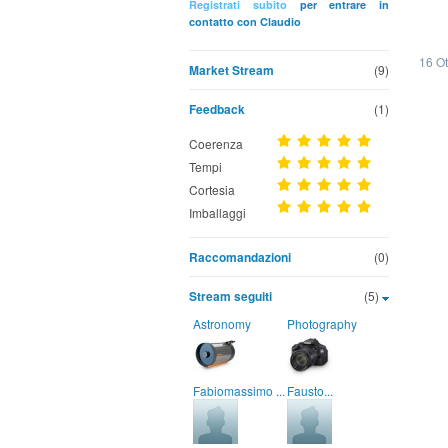
Registrati subito
per entrare in
contatto con Claudio
16 O
Market Stream
(9)
Feedback
(1)
Coerenza
Tempi
Cortesia
Imballaggi
Raccomandazioni
(0)
Stream seguiti
(5)
Astronomy
Photography
Fabiomassimo ...
Fausto...