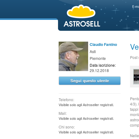
aaaaa
E-ma
Ve
Claudio Fantino
Asti
Post
Piemonte
Data iscrizione:
29.12.2018
Segui questo utente
Penta
Telefono:
4/3).
Visibile solo agli Astroseller registrati.
tappi
Mail:
monta
Visibile solo agli Astroseller registrati.
astro
compr
Chi sono:
Visibile solo agli Astroseller registrati.
Nelle