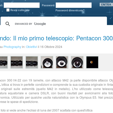
il:
Password:
Resta collegato
Password dimenticata?
ndo: Il mio primo telescopio: Pentacon 300
 su
Photography
in:
Obiettivi
il 16 Ottobre 2024
con 300 f/4-22 con 19 lamelle, con attacco M42 (a parte disponibile attacco O
 L'ottica si trova in perfette condizioni e comprende la sua custodia originale in finta
 originali sulle estremità (quello M42 in metallo). L'ho utilizzato come telesco
tura equatoriale e camera DSLR, con buoni risultati per avvicinarmi alla foto
nomica. Utilizzato per qualche uscita naturalistica con la Olympus E5. Nel prezz
ese le spese di spedizione.
 foto si vede anche l'eclissi di luna del 2007 scattata con quest'ottica