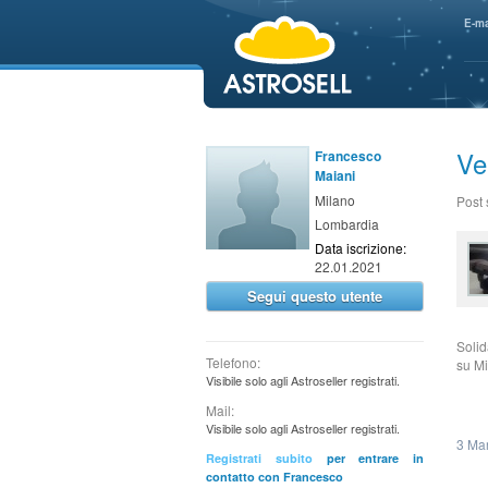
aaaaa
E-ma
Ve
Francesco
Maiani
Milano
Post
Lombardia
Data iscrizione:
22.01.2021
Segui questo utente
Solid
Telefono:
su Mi
Visibile solo agli Astroseller registrati.
Mail:
Visibile solo agli Astroseller registrati.
3 Ma
Registrati subito
per entrare in
contatto con Francesco