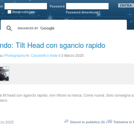
il:
Password:
Resta collegato
Password dimenticata?
ndo: Tilt Head con sgancio rapido
 su
Photography
in:
Cavalletti e teste
il 3 Marzo 2025
a tilt head con sgancio rapido, non ritrovo la marca. Come nuova. Solo consegna 
lano.
rzo 2025
Discuti in pubblico (0) |
Trattativa in 