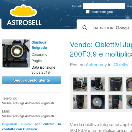
aaaaa
E-mail:
Pa
Resta collegato
Vendo: Obiettivi Jup
Gianluca
Belgrado
200F3.9 e moltiplic
Casarano
Puglia
Post su
Astronomy
in:
Obiettivi
Data iscrizione:
30.09.2019
Segui questo utente
Telefono:
Visibile solo agli Astroseller registrati.
Mail:
Visibile solo agli Astroseller registrati.
Vendo obiettivo fotografici Jupit
Registrati subito
per entrare in
contatto con Gianluca
200 F3.9 e un moltiplicatore di f