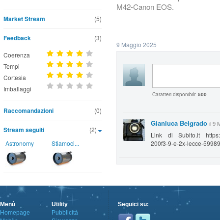
M42-Canon EOS.
Market Stream
(5)
Feedback
(3)
9 Maggio 2025
Coerenza
Tempi
Cortesia
Imballaggi
Caratteri disponibili:
500
Raccomandazioni
(0)
Gianluca Belgrado
il 9
Stream seguiti
(2)
Link di Subito.it https://
Astronomy
Stiamoci...
200f3-9-e-2x-lecce-5998
Menù
Utility
Seguici su:
Homepage
Pubblicità