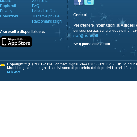
Mobile
Sicurezza
Registrati
FAQ
Privacy
Lotta ai truffatori
Contatti
Condizioni
Trattative private
Raccomandazioni
Per ottenere informazioni su Astrosell 
sui suoi servizi, scrivi a questo indirizz
Astrosell è disponibile su:
staff@astrosell.it
Se ti piace dillo a tutti
Copyright © (C) 2001-2024 Schmatt Digital P.IVA 03855820134 - Tutti i diritti ris
Marchi registrati e segni distintivi sono di proprietà dei rispettivi titolari. L'uso 
privacy