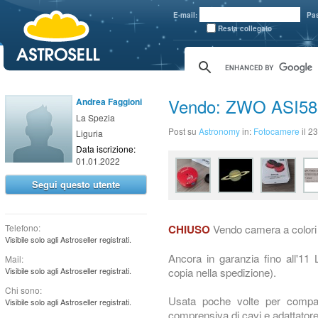
aaaaa
E-mail:
Pa
Resta collegato
Vendo: ZWO ASI5
Andrea Faggioni
La Spezia
Post su
Astronomy
in:
Fotocamere
il 
Liguria
Data iscrizione:
01.01.2022
Segui questo utente
Vendo camera a colori
Telefono:
CHIUSO
Visibile solo agli Astroseller registrati.
Ancora in garanzia fino all'11 L
Mail:
copia nella spedizione).
Visibile solo agli Astroseller registrati.
Chi sono:
Usata poche volte per compara
Visibile solo agli Astroseller registrati.
comprensiva di cavi e adattatore