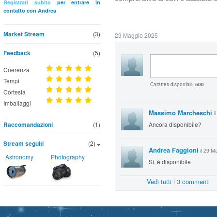
Registrati subito
per entrare in
contatto con Andrea
Market Stream
(3)
23 Maggio 2025
Feedback
(5)
Coerenza
Tempi
Caratteri disponibili:
500
Cortesia
Imballaggi
Massimo Marcheschi
i
Raccomandazioni
(1)
Ancora disponibile?
Stream seguiti
(2)
Andrea Faggioni
il 29 M
Astronomy
Photography
Sì, è disponibile
Vedi tutti i 3 commenti