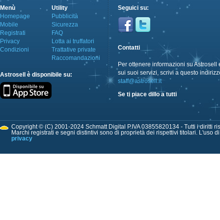
Menù
Utility
Seguici su:
Homepage
Pubblicità
Mobile
Sicurezza
Registrati
FAQ
Privacy
Lotta ai truffatori
Contatti
Condizioni
Trattative private
Raccomandazioni
Per ottenere informazioni su Astrosell 
sui suoi servizi, scrivi a questo indirizz
Astrosell è disponibile su:
staff@astrosell.it
Se ti piace dillo a tutti
Copyright © (C) 2001-2024 Schmatt Digital P.IVA 03855820134 - Tutti i diritti ris
Marchi registrati e segni distintivi sono di proprietà dei rispettivi titolari. L'uso 
privacy