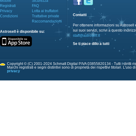
Mobile
Sicurezza
Registrati
FAQ
Privacy
Lotta ai truffatori
Contatti
Condizioni
Trattative private
Raccomandazioni
Per ottenere informazioni su Astrosell 
sui suoi servizi, scrivi a questo indirizz
Astrosell è disponibile su:
staff@astrosell.it
Se ti piace dillo a tutti
Copyright © (C) 2001-2024 Schmatt Digital P.IVA 03855820134 - Tutti i diritti ris
Marchi registrati e segni distintivi sono di proprietà dei rispettivi titolari. L'uso 
privacy