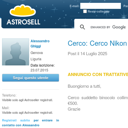
aaaaa
E-mail:
Pa
Resta collegato
Cerco: Cerco Niko
Alessandro
Ghiggi
Genova
Post
il 14 Luglio 2025
Liguria
Data iscrizione:
23.07.2015
ANNUNCIO CON TRATTATIV
Segui questo utente
Buongiorno a tutti,
Telefono:
Cerco suddetto binocolo collim
Visibile solo agli Astroseller registrati.
€500.
Mail:
Grazie
Visibile solo agli Astroseller registrati.
Registrati subito
per entrare in
contatto con Alessandro