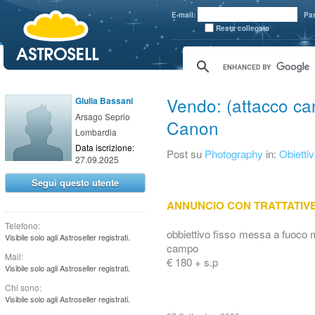
aaaaa
E-mail:
Pa
Resta collegato
Vendo: (attacco c
Giulia Bassani
Arsago Seprio
Canon
Lombardia
Data iscrizione:
Post su
Photography
in:
Obiettiv
27.09.2025
Segui questo utente
ANNUNCIO CON TRATTATIV
Telefono:
obbiettivo fisso messa a fuoco 
Visibile solo agli Astroseller registrati.
campo
Mail:
€ 180 + s.p
Visibile solo agli Astroseller registrati.
Chi sono:
Visibile solo agli Astroseller registrati.