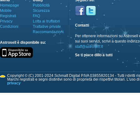
Menù
Utility
Seguici su:
Homepage
Pubblicità
Mobile
Sicurezza
Registrati
FAQ
Privacy
Lotta ai truffatori
Contatti
Condizioni
Trattative private
Raccomandazioni
Per ottenere informazioni su Astrosell 
sui suoi servizi, scrivi a questo indirizz
Astrosell è disponibile su:
staff@astrosell.it
Se ti piace dillo a tutti
Copyright © (C) 2001-2024 Schmatt Digital P.IVA 03855820134 - Tutti i diritti ris
Marchi registrati e segni distintivi sono di proprietà dei rispettivi titolari. L'uso 
privacy