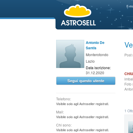
aaaaa
E-ma
Ve
Antonio De
Santis
Monterotondo
Post
Lazio
Data iscrizione:
31.12.2020
CHI
imbal
Segui questo utente
Foto 
Anto
Telefono:
Visibile solo agli Astroseller registrati.
1 Ott
Mail:
Visibile solo agli Astroseller registrati.
Chi sono:
Visibile solo agli Astroseller registrati.