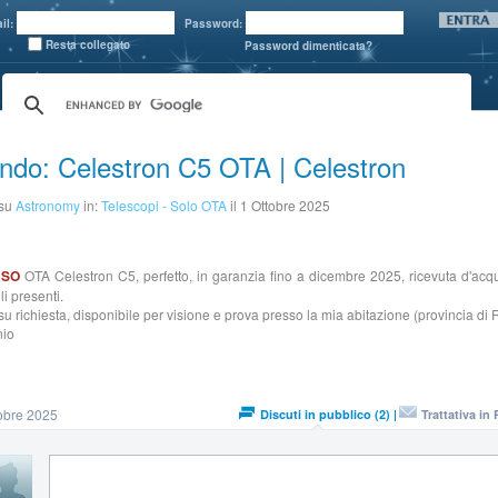
il:
Password:
Resta collegato
Password dimenticata?
ndo: Celestron C5 OTA | Celestron
 su
Astronomy
in:
Telescopi - Solo OTA
il 1 Ottobre 2025
USO
OTA Celestron C5, perfetto, in garanzia fino a dicembre 2025, ricevuta d'acqu
li presenti.
su richiesta, disponibile per visione e prova presso la mia abitazione (provincia di
nio
obre 2025
Discuti in pubblico (2) |
Trattativa in 