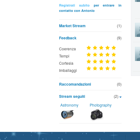
Registrati subito
per entrare in
contatto con Antonio
Market Stream
(1)
Feedback
(9)
Coerenza
Tempi
Cortesia
Imballaggi
Raccomandazioni
(0)
Stream seguiti
(2)
Astronomy
Photography