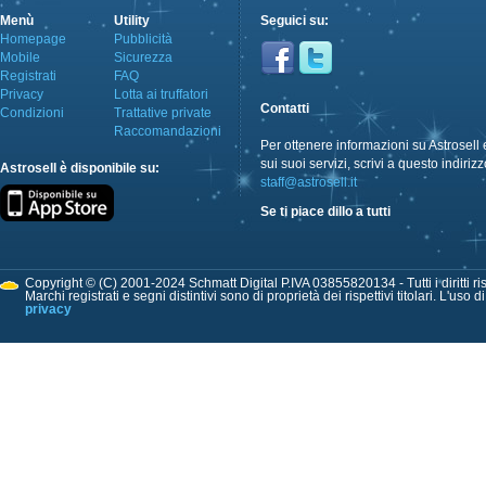
Menù
Utility
Seguici su:
Homepage
Pubblicità
Mobile
Sicurezza
Registrati
FAQ
Privacy
Lotta ai truffatori
Contatti
Condizioni
Trattative private
Raccomandazioni
Per ottenere informazioni su Astrosell 
sui suoi servizi, scrivi a questo indirizz
Astrosell è disponibile su:
staff@astrosell.it
Se ti piace dillo a tutti
Copyright © (C) 2001-2024 Schmatt Digital P.IVA 03855820134 - Tutti i diritti ris
Marchi registrati e segni distintivi sono di proprietà dei rispettivi titolari. L'uso 
privacy