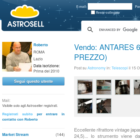
aaaaa
E-mail:
Pa
Resta collegato
Vendo: ANTARES 6
Roberto
ROMA
PREZZO)
Lazio
Data iscrizione:
Post su
Astronomy
in:
Telescopi
il 15 
Prima del 2010
Segui questo utente
Mail:
Visibile solo agli Astroseller registrati.
Registrati subito
per entrare in
contatto con Roberto
Eccellente rifrattore vintage japa
Market Stream
(144)
24,5)... lo strumento viene da