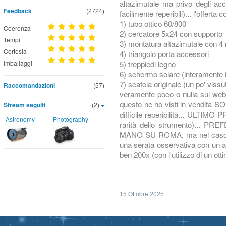
altazimutale ma privo degli ac
Feedback
(2724)
facilmente reperibili)... l'offerta
1) tubo ottico 60/800
Coerenza
2) cercatore 5x24 con supporto
Tempi
3) montatura altazimutale con 
Cortesia
4) triangolo porta accessori
5) treppiedi legno
Imballaggi
6) schermo solare (interamente i
7) scatola originale (un po' vissu
Raccomandazioni
(57)
veramente poco o nulla sul web d
questo ne ho visti in vendita SOL
Stream seguiti
(2)
difficile reperibilità... ULTIMO 
Astronomy
Photography
rarità dello strumento)... P
MANO SU ROMA, ma nel caso p
una serata osservativa con un a
ben 200x (con l'utilizzo di un ot
15 Ottobre 2025