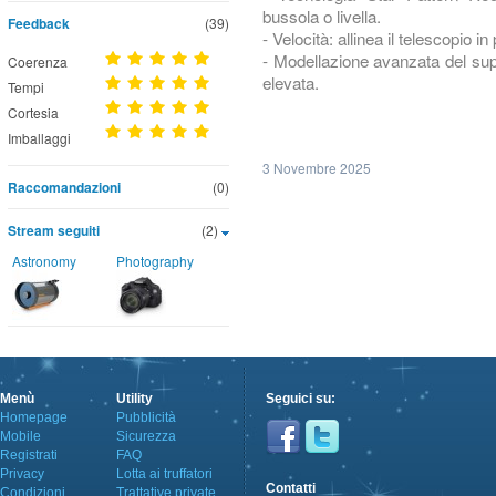
bussola o livella.
Feedback
(39)
- Velocità: allinea il telescopio in
- Modellazione avanzata del su
Coerenza
elevata.
Tempi
Cortesia
Imballaggi
3 Novembre 2025
Raccomandazioni
(0)
Stream seguiti
(2)
Astronomy
Photography
Menù
Utility
Seguici su:
Homepage
Pubblicità
Mobile
Sicurezza
Registrati
FAQ
Privacy
Lotta ai truffatori
Contatti
Condizioni
Trattative private