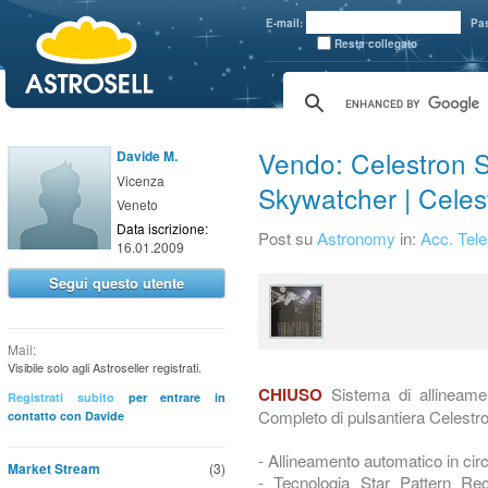
aaaaa
E-mail:
Pa
Resta collegato
Vendo: Celestron S
Davide M.
Vicenza
Skywatcher | Celes
Veneto
Data iscrizione:
Post su
Astronomy
in:
Acc. Tele
16.01.2009
Segui questo utente
Mail:
Visibile solo agli Astroseller registrati.
Sistema di allineame
CHIUSO
Registrati subito
per entrare in
Completo di pulsantiera Celestr
contatto con Davide
- Allineamento automatico in circ
Market Stream
(3)
- Tecnologia Star Pattern Re