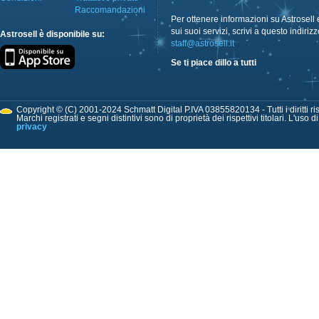
Raccomandazioni
Per ottenere informazioni su Astrosell 
sui suoi servizi, scrivi a questo indirizz
Astrosell è disponibile su:
staff@astrosell.it
Se ti piace dillo a tutti
Copyright © (C) 2001-2024 Schmatt Digital P.IVA 03855820134 - Tutti i diritti ris
Marchi registrati e segni distintivi sono di proprietà dei rispettivi titolari. L'uso 
privacy