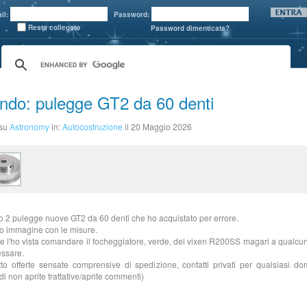
il:
Password:
Resta collegato
Password dimenticata?
ndo: pulegge GT2 da 60 denti
 su
Astronomy
in:
Autocostruzione
il 20 Maggio 2026
 2 pulegge nuove GT2 da 60 denti che ho acquistato per errore.
o immagine con le misure.
e l'ho vista comandare il focheggiatore, verde, del vixen R200SS magari a qualcu
essare.
to offerte sensate comprensive di spedizione, contatti privati per qualsiasi d
di non aprite trattative/aprite commenti)