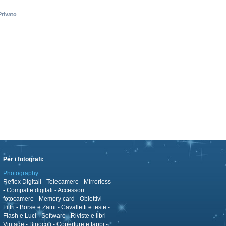
Privato
Per i fotografi:
Photography
Reflex Digitali
-
Telecamere
-
Mirrorless
-
Compatte digitali
-
Accessori
fotocamere
-
Memory card
-
Obiettivi
-
Filtri
-
Borse e Zaini
-
Cavalletti e teste
-
Flash e Luci
-
Software
-
Riviste e libri
-
Vintage
-
Binocoli
-
Coperture e tappi
-