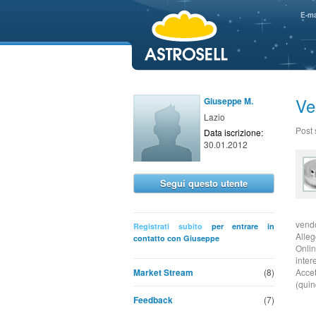
aaaaa
E-ma
Ve
Giuseppe M.
Lazio
Post
Data iscrizione:
30.01.2012
Segui questo utente
vendo
Registrati subito
per entrare in
Alleg
contatto con Giuseppe
Onlin
inter
Market Stream
(8)
Accet
(quin
Feedback
(7)