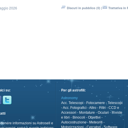
aggio 2026
Discuti in pubblico (0) |
Trattativa in 
ici su:
Per gli astrofili:
Astronomy
Acc. Telescopi
-
Fotocamere
-
Telescopi
-
Acc. Fotografici
-
Altro
-
Filtri
-
CCD e
Accessori
-
Montature
-
Oculari
-
Riviste
atti
e libri
-
Binocoli
-
Obiettivi
-
Autocostruzione
-
Meteoriti
-
ottenere informazioni su Astrosell e
Motorizzazioni
-
Cercatori
-
Software