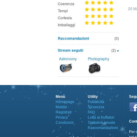
Coerenza
20 M
Tempi
Cortesia
Imballaggi
Raccomandazioni
(0)
Stream seguiti
(2)
Astronomy
Photography
Menù
Utility
Segu
Homepage
Pubblicità
Mobile
Sicurezza
Registrati
FAQ
Privacy
Lotta ai truffatori
Cont
Condizioni
Trattative private
Raccomandazioni
Per 