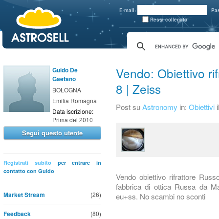
aaaaa
E-mail:
Pa
Resta collegato
Vendo: Obiettivo ri
Guido De
Gaetano
8 | Zeiss
BOLOGNA
Emilia Romagna
Post su
Astronomy
in:
Obiettivi
Data iscrizione:
Prima del 2010
Segui questo utente
Registrati subito
per entrare in
contatto con Guido
Vendo obiettivo rifrattore Russ
fabbrica di ottica Russa da Ma
Market Stream
(26)
eu+ss. No scambi no sconti
Feedback
(80)