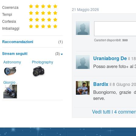
Coerenza
21 Maggio 2026
Tempi
Cortesia
Imballaggi
Caratteri disponibili:
500
Raccomandazioni
(1)
Stream seguiti
(3)
Uraniaborg De
il 1
Astronomy
Photography
Posso avere foto+ al
Giorgio .
Bardix
il 8 Giugno 2
Buongiorno, grazie d
serve.
Vedi tutti i 4 commen