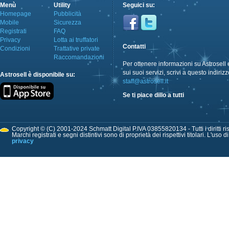
Menù
Utility
Seguici su:
Homepage
Pubblicità
Mobile
Sicurezza
Registrati
FAQ
Privacy
Lotta ai truffatori
Contatti
Condizioni
Trattative private
Raccomandazioni
Per ottenere informazioni su Astrosell 
sui suoi servizi, scrivi a questo indirizz
Astrosell è disponibile su:
staff@astrosell.it
Se ti piace dillo a tutti
Copyright © (C) 2001-2024 Schmatt Digital P.IVA 03855820134 - Tutti i diritti ris
Marchi registrati e segni distintivi sono di proprietà dei rispettivi titolari. L'uso 
privacy