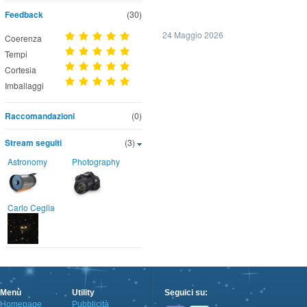
Feedback
(30)
24 Maggio 2026
Coerenza
Tempi
Cortesia
Imballaggi
Raccomandazioni
(0)
Stream seguiti
(3)
Astronomy
Photography
Carlo Ceglia
Menù
Utility
Seguici su:
Homepage
Pubblicità