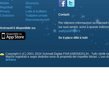
Mobile
Sicurezza
Registrati
FAQ
Privacy
Lotta ai truffatori
Contatti
Condizioni
Trattative private
Raccomandazioni
Per ottenere informazioni su Astrosell 
sui suoi servizi, scrivi a questo indirizz
Astrosell è disponibile su:
staff@astrosell.it
Se ti piace dillo a tutti
Copyright © (C) 2001-2024 Schmatt Digital P.IVA 03855820134 - Tutti i diritti ris
Marchi registrati e segni distintivi sono di proprietà dei rispettivi titolari. L'uso 
privacy