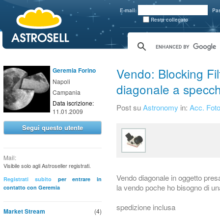
aaaaa
E-mail:
Pa
Resta collegato
Vendo: Blocking Fi
Geremia Forino
Napoli
diagonale a specch
Campania
Data iscrizione:
Post su
Astronomy
in:
Acc. Foto
11.01.2009
Segui questo utente
Mail:
Visibile solo agli Astroseller registrati.
Vendo diagonale in oggetto presa 
Registrati subito
per entrare in
la vendo poche ho bisogno di u
contatto con Geremia
spedizione inclusa
Market Stream
(4)