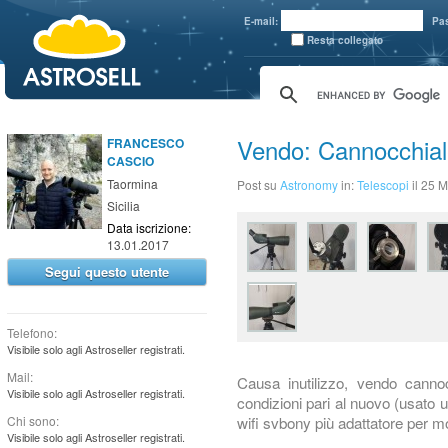
aaaaa
E-mail:
Pa
Resta collegato
Vendo: Cannocchial
FRANCESCO
CASCIO
Taormina
Post su
Astronomy
in:
Telescopi
il 25 
Sicilia
Data iscrizione:
13.01.2017
Segui questo utente
Telefono:
Visibile solo agli Astroseller registrati.
Mail:
Causa inutilizzo, vendo cann
Visibile solo agli Astroseller registrati.
condizioni pari al nuovo (usato u
wifi svbony più adattatore per 
Chi sono:
Visibile solo agli Astroseller registrati.