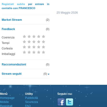
Registrati subito
per entrare in
contatto con FRANCESCO
25 Maggio 2026
Market Stream
(2)
Feedback
(0)
Coerenza
Tempi
Cortesia
Imballaggi
Raccomandazioni
(0)
Stream seguiti
(0)
Menù
Utility
Seguici su:
Homepage
Pubblicità
Mobile
Sicurezza
Registrati
FAQ