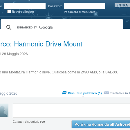
il:
Password:
Resta collegato
Password dimenticata?
rco: Harmonic Drive Mount
il 28 Maggio 2026
o una Montatura Harmonic drive. Qualcosa come la ZWO AM3, o la SAL-33.
aggio 2026
Discuti in pubblico (1) |
Trattativa in 
Caratteri disponibili:
500
Poni una domanda all'Astrosel