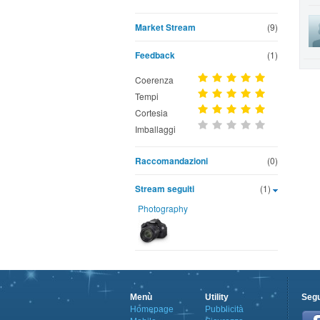
Market Stream
(9)
Feedback
(1)
Coerenza
Tempi
Cortesia
Imballaggi
Raccomandazioni
(0)
Stream seguiti
(1)
Photography
Menù
Utility
Segu
Homepage
Pubblicità