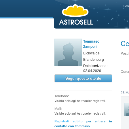
aaaaa
E-ma
Ce
Tommaso
Zamponi
Eichwalde
Post
Brandenburg
Data iscrizione:
02.04.2026
Cerc
Segui questo utente
28 M
Telefono:
Visibile solo agli Astroseller registrati.
Mail:
Visibile solo agli Astroseller registrati.
Registrati subito
per entrare in
contatto con Tommaso