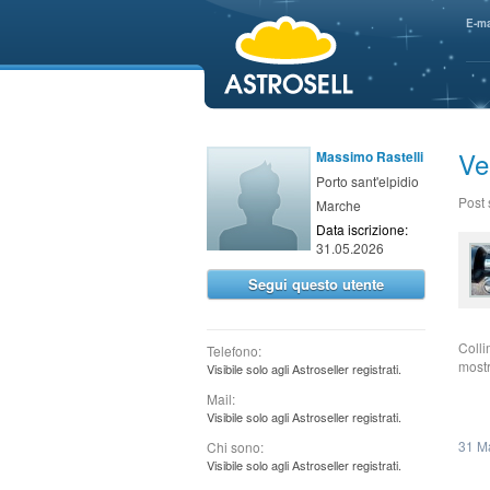
aaaaa
E-ma
Ve
Massimo Rastelli
Porto sant'elpidio
Post
Marche
Data iscrizione:
31.05.2026
Segui questo utente
Colli
Telefono:
mostr
Visibile solo agli Astroseller registrati.
Mail:
Visibile solo agli Astroseller registrati.
31 M
Chi sono:
Visibile solo agli Astroseller registrati.