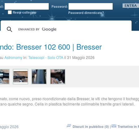
il:
Password:
Resta collegato
Password dimenticata?
ndo: Bresser 102 600 | Bresser
 su
Astronomy
in:
Telescopi - Solo OTA
il 31 Maggio 2026
mato, come nuovo, preso ricondizionato dalla Bresser, le viti che tengono il focheg
ano qualche segno. Cella in plastica facilmente collimabile tramite grani laterali.
aggio 2026
Discuti in pubblico (0) |
Trattativa in 