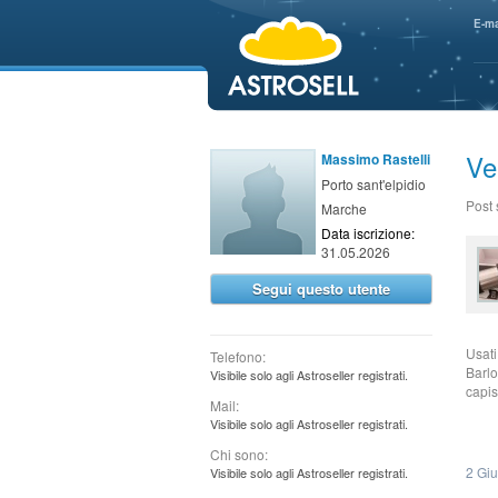
aaaaa
E-ma
Ve
Massimo Rastelli
Porto sant'elpidio
Post
Marche
Data iscrizione:
31.05.2026
Segui questo utente
Usati
Telefono:
Barlo
Visibile solo agli Astroseller registrati.
capis
Mail:
Visibile solo agli Astroseller registrati.
Chi sono:
2 Gi
Visibile solo agli Astroseller registrati.