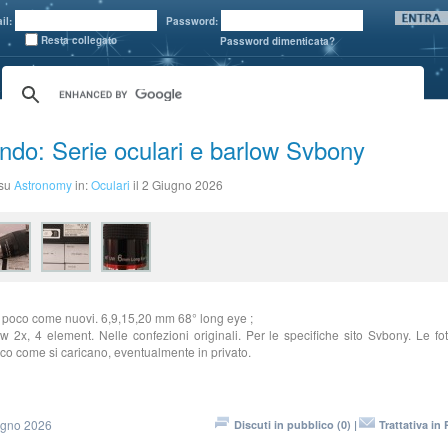
il:
Password:
Resta collegato
Password dimenticata?
ndo: Serie oculari e barlow Svbony
 su
Astronomy
in:
Oculari
il 2 Giugno 2026
 poco come nuovi. 6,9,15,20 mm 68° long eye ;
w 2x, 4 element. Nelle confezioni originali. Per le specifiche sito Svbony. Le fo
co come si caricano, eventualmente in privato.
ugno 2026
Discuti in pubblico (0) |
Trattativa in 