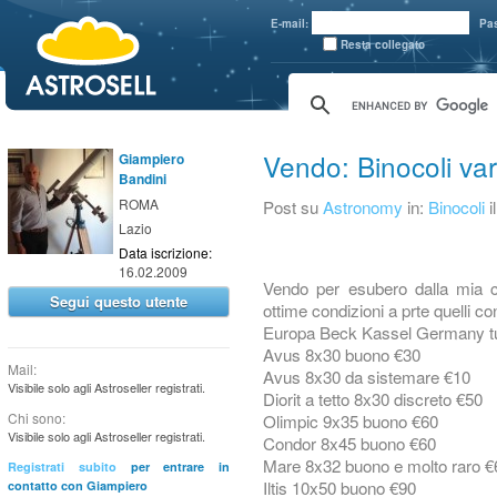
aaaaa
E-mail:
Pa
Resta collegato
Vendo: Binocoli var
Giampiero
Bandini
ROMA
Post su
Astronomy
in:
Binocoli
i
Lazio
Data iscrizione:
16.02.2009
Vendo per esubero dalla mia col
Segui questo utente
ottime condizioni a prte quelli co
Europa Beck Kassel Germany tut
Avus 8x30 buono €30
Mail:
Avus 8x30 da sistemare €10
Visibile solo agli Astroseller registrati.
Diorit a tetto 8x30 discreto €50
Chi sono:
Olimpic 9x35 buono €60
Visibile solo agli Astroseller registrati.
Condor 8x45 buono €60
Mare 8x32 buono e molto raro €
Registrati subito
per entrare in
Iltis 10x50 buono €90
contatto con Giampiero