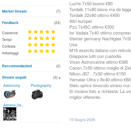
Luchs 7x50 buono €90
Tordalk 11x80 biono ma da legge
Market Stream
(7)
Tordalk 22x80 ottimo €450
Altri europei
Feedback
(23)
Pzo 7x45C ottimo €300
Ior Vadala 7x40 ottimo compres
Coerenza
Steiner germany Nachtglas 7x50 
Tempi
Usa
Cortesia
M16 esercito italiano con retico
Imballaggi
Giappone tutti con custodia
Vixen Astromarine ottimo €385
Raccomandazioni
(2)
Canon 7x50 ottimo meglio di Ze
Nikon JB7 - 7x50 ottimo €150
Stream seguiti
(3)
Yamatar Ultra v 8x40 ottimo €80
Stein oprics binocolo strano ma
Astronomy
Photography
Si inviano foto a richiesta. La 
miglior offerente.
Adriano De...
15 Giugno 2026