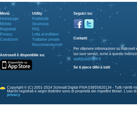
Menù
Utility
Seguici su:
Homepage
Pubblicità
Mobile
Sicurezza
Registrati
FAQ
Privacy
Lotta ai truffatori
Contatti
Condizioni
Trattative private
Raccomandazioni
Per ottenere informazioni su Astrosell 
sui suoi servizi, scrivi a questo indirizz
Astrosell è disponibile su:
staff@astrosell.it
Se ti piace dillo a tutti
Copyright © (C) 2001-2024 Schmatt Digital P.IVA 03855820134 - Tutti i diritti ris
Marchi registrati e segni distintivi sono di proprietà dei rispettivi titolari. L'uso 
privacy