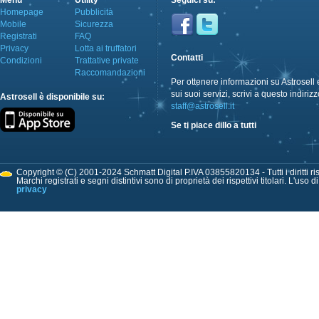
Menù
Utility
Seguici su:
Homepage
Pubblicità
Mobile
Sicurezza
Registrati
FAQ
Privacy
Lotta ai truffatori
Contatti
Condizioni
Trattative private
Raccomandazioni
Per ottenere informazioni su Astrosell 
sui suoi servizi, scrivi a questo indirizz
Astrosell è disponibile su:
staff@astrosell.it
Se ti piace dillo a tutti
Copyright © (C) 2001-2024 Schmatt Digital P.IVA 03855820134 - Tutti i diritti ris
Marchi registrati e segni distintivi sono di proprietà dei rispettivi titolari. L'uso 
privacy