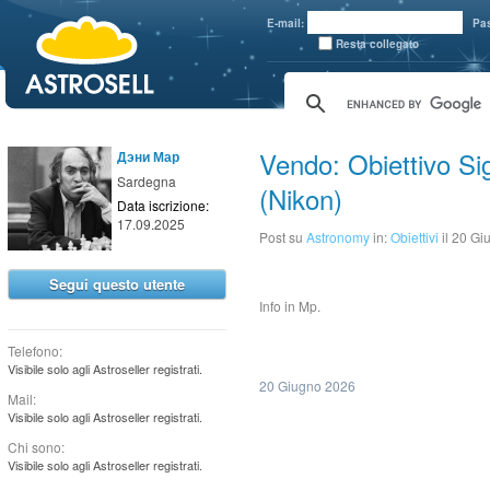
aaaaa
E-mail:
Pa
Resta collegato
Vendo: Obiettivo S
Дэни Мар
Sardegna
(Nikon)
Data iscrizione:
17.09.2025
Post su
Astronomy
in:
Obiettivi
il 20 G
Segui questo utente
Info in Mp.
Telefono:
Visibile solo agli Astroseller registrati.
20 Giugno 2026
Mail:
Visibile solo agli Astroseller registrati.
Chi sono:
Visibile solo agli Astroseller registrati.