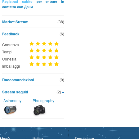
Registrati subito
per entrare in
contatto con Дэни
Market Stream
(38)
Feedback
(6)
Coerenza
Tempi
Cortesia
Imballaggi
Raccomandazioni
(0)
Stream seguiti
(2)
Astronomy
Photography