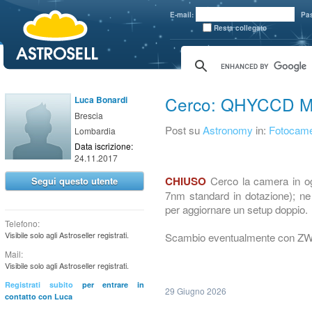
aaaaa
E-mail:
Pa
Resta collegato
Cerco: QHYCCD M
Luca Bonardi
Brescia
Post su
Astronomy
in:
Fotocam
Lombardia
Data iscrizione:
24.11.2017
Cerco la camera in ogge
CHIUSO
Segui questo utente
7nm standard in dotazione); ne 
per aggiornare un setup doppio.
Telefono:
Visibile solo agli Astroseller registrati.
Scambio eventualmente con ZW
Mail:
Visibile solo agli Astroseller registrati.
Registrati subito
per entrare in
29 Giugno 2026
contatto con Luca