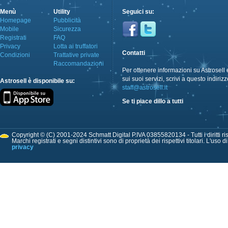
Menù
Utility
Seguici su:
Homepage
Pubblicità
Mobile
Sicurezza
Registrati
FAQ
Privacy
Lotta ai truffatori
Contatti
Condizioni
Trattative private
Raccomandazioni
Per ottenere informazioni su Astrosell 
sui suoi servizi, scrivi a questo indirizz
Astrosell è disponibile su:
staff@astrosell.it
Se ti piace dillo a tutti
Copyright © (C) 2001-2024 Schmatt Digital P.IVA 03855820134 - Tutti i diritti ris
Marchi registrati e segni distintivi sono di proprietà dei rispettivi titolari. L'uso 
privacy