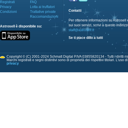
Registrati
FAQ
Privacy
Lotta ai truffatori
Contatti
Condizioni
Trattative private
Raccomandazioni
Per ottenere informazioni su Astrosell 
sui suoi servizi, scrivi a questo indirizz
Astrosell è disponibile su:
staff@astrosell.it
Se ti piace dillo a tutti
Copyright © (C) 2001-2024 Schmatt Digital P.IVA 03855820134 - Tutti i diritti ris
Marchi registrati e segni distintivi sono di proprietà dei rispettivi titolari. L'uso 
privacy