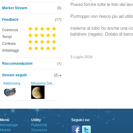
Posso fornire tutte le foto dei lav
Market Stream
(3)
Purtroppo non riesco piu ad utili
Feedback
(17)
Insieme al tubo ho anche una c
Coerenza
bahtinov (regalo). Dotato di bar
Tempi
Cortesia
Imballaggi
3 Luglio 2026
Raccomandazioni
(1)
Stream seguiti
(2)
Astronomy
Massimo Del...
Menù
Utility
Seguici su:
Homepage
Pubblicità
Mobile
Sicurezza