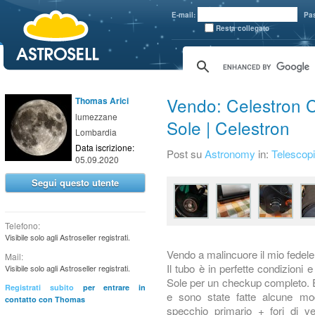
aaaaa
E-mail:
Pa
Resta collegato
Vendo: Celestron C
Thomas Arici
lumezzane
Sole | Celestron
Lombardia
Data iscrizione:
Post su
Astronomy
in:
Telescopi
05.09.2020
Segui questo utente
Telefono:
Visibile solo agli Astroseller registrati.
Vendo a malincuore il mio fedele 
Mail:
Il tubo è in perfette condizioni 
Visibile solo agli Astroseller registrati.
Sole per un checkup completo. E
Registrati subito
per entrare in
e sono state fatte alcune mo
contatto con Thomas
specchio primario + fori di ven