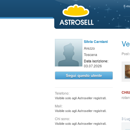
aaaaa
E-ma
Ve
Silvia Carniani
Arezzo
Post
Toscana
Data iscrizione:
03.07.2026
Segui questo utente
CHI
Telefono:
rotan
Visibile solo agli Astroseller registrati.
Mail:
Visibile solo agli Astroseller registrati.
Chi sono:
3 Lug
Visibile solo agli Astroseller registrati.