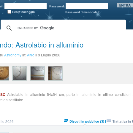
il:
Password:
Resta collegato
Password dimenticata?
ndo: Astrolabio in alluminio
 su
Astronomy
in:
Altro
il 3 Luglio 2026
USO
Astrolabio in alluminio 54x54 cm, parte in alluminio in ottime condizioni,
te da sostituire
lio 2026
Discuti in pubblico (3) |
Trattativa in 