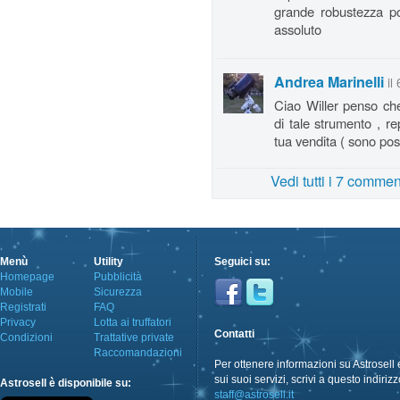
grande robustezza por
assoluto
Andrea Marinelli
il
Ciao Willer penso ch
di tale strumento , re
tua vendita ( sono po
Vedi tutti i 7 commen
Menù
Utility
Seguici su:
Homepage
Pubblicità
Mobile
Sicurezza
Registrati
FAQ
Privacy
Lotta ai truffatori
Contatti
Condizioni
Trattative private
Raccomandazioni
Per ottenere informazioni su Astrosell 
sui suoi servizi, scrivi a questo indirizz
Astrosell è disponibile su:
staff@astrosell.it