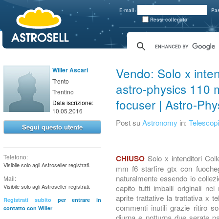
aaaaa
E-mail:
Pa
Resta collegato
Vendo: Solo x inten
Willer Ascari
Trento
astro-physics 110 mm
Trentino
focuser | Astro-Phy
Data iscrizione:
10.05.2016
Post su
Astronomy
in:
Telescopi
Segui questo utente
Telefono:
Solo x intenditori Col
CHIUSO
Visibile solo agli Astroseller registrati.
mm f6 starfire gtx con fuochegg
naturalmente essendo io collezion
Mail:
Visibile solo agli Astroseller registrati.
capito tutti imballi originali n
aprite trattative la trattativa x 
Registrati subito
per entrare in
commenti inutili grazie ritiro 
contatto con Willer
diurna e notturna due serate p