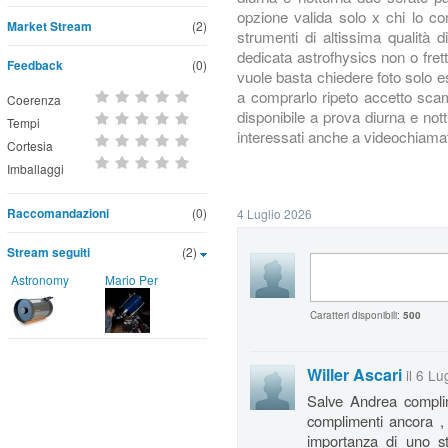
opzione valida solo x chi lo c
Market Stream
(2)
strumenti di altissima qualità 
dedicata astrofhysics non o fre
Feedback
(0)
vuole basta chiedere foto solo 
a comprarlo ripeto accetto scamb
Coerenza
disponibile a prova diurna e not
Tempi
interessati anche a videochiamat
Cortesia
Imballaggi
Raccomandazioni
(0)
4 Luglio 2026
Stream seguiti
(2)
Astronomy
Mario Per
Caratteri disponibili:
500
Willer Ascari
il 6 Lu
Salve Andrea complim
complimenti ancora ,
importanza di uno st