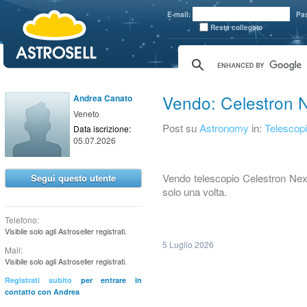
aaaaa
E-mail:
Pa
Resta collegato
Vendo: Celestron N
Andrea Canato
Veneto
Post su
Astronomy
in:
Telescopi
Data iscrizione:
05.07.2026
Vendo telescopio Celestron Nex
Segui questo utente
solo una volta.
Telefono:
Visibile solo agli Astroseller registrati.
5 Luglio 2026
Mail:
Visibile solo agli Astroseller registrati.
Registrati subito
per entrare in
contatto con Andrea