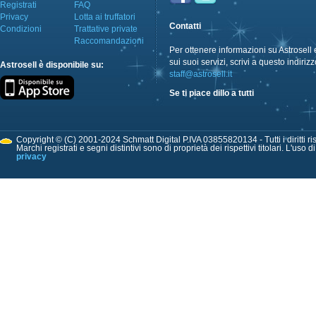
Registrati
FAQ
Privacy
Lotta ai truffatori
Contatti
Condizioni
Trattative private
Raccomandazioni
Per ottenere informazioni su Astrosell 
sui suoi servizi, scrivi a questo indirizz
Astrosell è disponibile su:
staff@astrosell.it
Se ti piace dillo a tutti
Copyright © (C) 2001-2024 Schmatt Digital P.IVA 03855820134 - Tutti i diritti ris
Marchi registrati e segni distintivi sono di proprietà dei rispettivi titolari. L'uso 
privacy