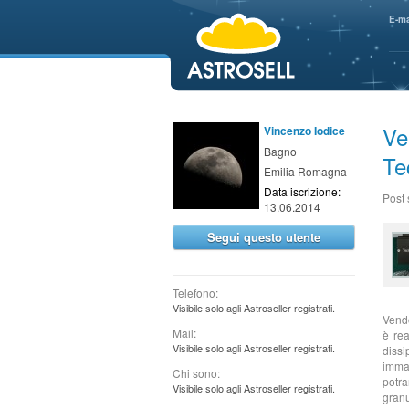
aaaaa
E-ma
Ve
Vincenzo Iodice
Bagno
Te
Emilia Romagna
Data iscrizione:
Post
13.06.2014
Segui questo utente
Telefono:
Visibile solo agli Astroseller registrati.
Vendo
Mail:
è rea
Visibile solo agli Astroseller registrati.
dissi
immag
Chi sono:
potr
Visibile solo agli Astroseller registrati.
granu