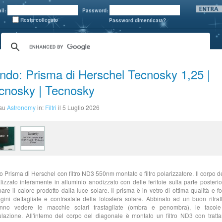
il:
Password:
Resta collegato
Password dimenticata?
ndo: Prisma di Herschel Tecnosky 1,25 |
cnosky | Tecnosky
 su
Astronomy
in:
Filtri
il 5 Luglio 2026
 Prisma di Herschel con filtro ND3 550nm montato e filtro polarizzatore. Il corpo del
lizzato interamente in alluminio anodizzato con delle feritoie sulla parte posteri
pare il calore prodotto dalla luce solare. Il prisma è in vetro di ottima qualità e f
ini dettagliate e contrastate della fotosfera solare. Abbinato ad un buon rifratt
anno vedere le macchie solari frastagliate (ombra e penombra), le facol
lazione. All'interno del corpo del diagonale è montato un filtro ND3 con tratt