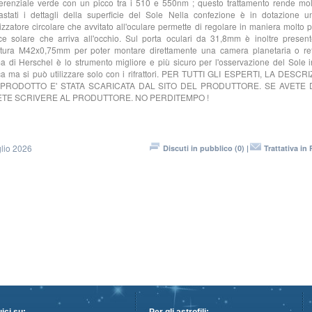
ferenziale verde con un picco tra i 510 e 550nm ; questo trattamento rende mol
astati i dettagli della superficie del Sole Nella confezione è in dotazione un 
izzatore circolare che avvitato all'oculare permette di regolare in maniera molto 
ce solare che arriva all'occhio. Sul porta oculari da 31,8mm è inoltre presen
tatura M42x0,75mm per poter montare direttamente una camera planetaria o refl
a di Herschel è lo strumento migliore e più sicuro per l'osservazione del Sole i
a ma si può utilizzare solo con i rifrattori. PER TUTTI GLI ESPERTI, LA DESCR
PRODOTTO E' STATA SCARICATA DAL SITO DEL PRODUTTORE. SE AVETE 
TE SCRIVERE AL PRODUTTORE. NO PERDITEMPO !
lio 2026
Discuti in pubblico (0) |
Trattativa in 