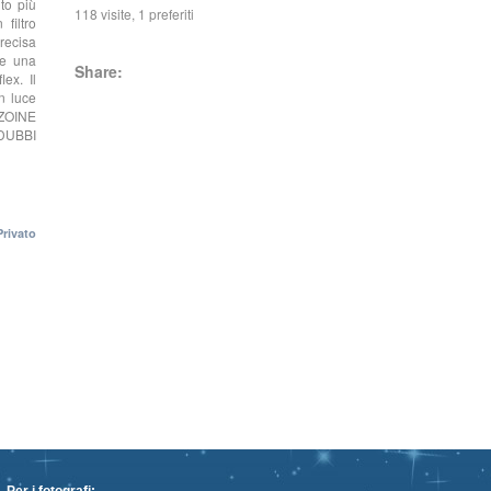
to più
118 visite, 1 preferiti
filtro
precisa
te una
Share:
ex. Il
n luce
IZOINE
DUBBI
Privato