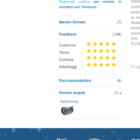
inter
Registrati subito
per entrare in
contr
contatto con Vincenzo
polar
la lu
Market Stream
(7)
filet
prism
bianc
Feedback
(138)
DEL 
POTE
Coerenza
Tempi
Cortesia
Imballaggi
5 Lug
Raccomandazioni
(4)
Stream seguiti
(1)
Astronomy