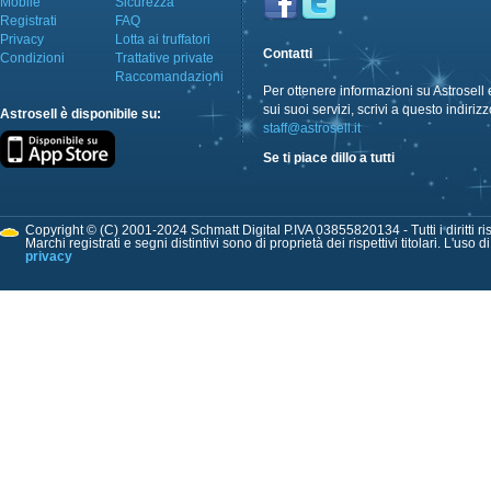
Mobile
Sicurezza
Registrati
FAQ
Privacy
Lotta ai truffatori
Contatti
Condizioni
Trattative private
Raccomandazioni
Per ottenere informazioni su Astrosell 
sui suoi servizi, scrivi a questo indirizz
Astrosell è disponibile su:
staff@astrosell.it
Se ti piace dillo a tutti
Copyright © (C) 2001-2024 Schmatt Digital P.IVA 03855820134 - Tutti i diritti ris
Marchi registrati e segni distintivi sono di proprietà dei rispettivi titolari. L'uso 
privacy