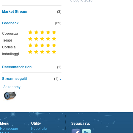
Market Stream
(3)
Feedback
(29)
Coerenza
Tempi
Cortesia
Imballaggi
Raccomandazioni
(1)
Stream seguiti
(1)
Astronomy
Menù
Utility
Seguici su:
Homepage
Pubblicità