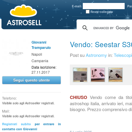
aaaaa
E-mail:
Pa
Resta collegato
Vendo: Seestar S3
Giovanni
Tramparulo
Napoli
Post su
Astronomy
in:
Telescopi
Campania
Data iscrizione:
27.11.2017
Segui questo utente
Vendo come da titol
CHIUSO
Telefono:
astroshop italia, arrivato ieri, 
Visibile solo agli Astroseller registrati.
bisogno. Prezzo comprensivo di 
Mail:
Visibile solo agli Astroseller registrati.
Registrati subito
per entrare in
contatto con Giovanni
6 Luglio 2026