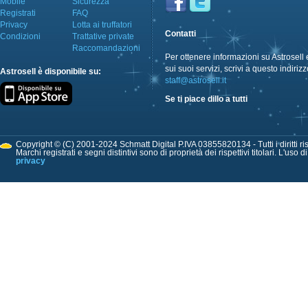
Mobile
Sicurezza
Registrati
FAQ
Privacy
Lotta ai truffatori
Contatti
Condizioni
Trattative private
Raccomandazioni
Per ottenere informazioni su Astrosell 
sui suoi servizi, scrivi a questo indirizz
Astrosell è disponibile su:
staff@astrosell.it
Se ti piace dillo a tutti
Copyright © (C) 2001-2024 Schmatt Digital P.IVA 03855820134 - Tutti i diritti ris
Marchi registrati e segni distintivi sono di proprietà dei rispettivi titolari. L'uso 
privacy