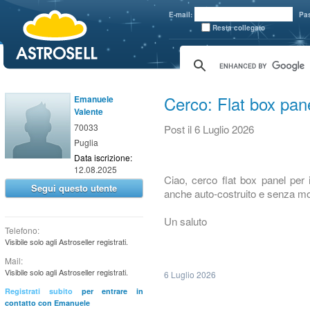
aaaaa
E-mail:
Pa
Resta collegato
Cerco: Flat box pa
Emanuele
Valente
70033
Post
il 6 Luglio 2026
Puglia
Data iscrizione:
12.08.2025
Ciao, cerco flat box panel per 
Segui questo utente
anche auto-costruito e senza mo
Un saluto
Telefono:
Visibile solo agli Astroseller registrati.
Mail:
Visibile solo agli Astroseller registrati.
6 Luglio 2026
Registrati subito
per entrare in
contatto con Emanuele