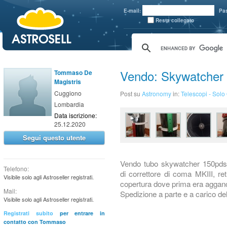
aaaaa
E-mail:
Pa
Resta collegato
Vendo: Skywatcher
Tommaso De
Magistris
Cuggiono
Post su
Astronomy
in:
Telescopi - Solo
Lombardia
Data iscrizione:
25.12.2020
Segui questo utente
Vendo tubo skywatcher 150pds o
Telefono:
di correttore di coma MKIII, ret
Visibile solo agli Astroseller registrati.
copertura dove prima era aggancia
Mail:
Spedizione a parte e a carico del
Visibile solo agli Astroseller registrati.
Registrati subito
per entrare in
contatto con Tommaso