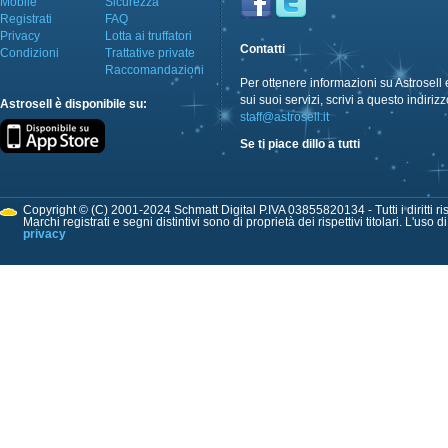
Mobile
Sicurezza
Registrati
FAQ
Privacy
Lotta ai truffatori
Contatti
Condizioni
Trattative private
Raccomandazioni
Per ottenere informazioni su Astrosell 
sui suoi servizi, scrivi a questo indirizz
Astrosell è disponibile su:
staff@astrosell.it
Se ti piace dillo a tutti
Copyright © (C) 2001-2024 Schmatt Digital P.IVA 03855820134 - Tutti i diritti ris
Marchi registrati e segni distintivi sono di proprietà dei rispettivi titolari. L'uso 
privacy