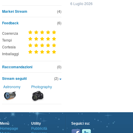
6 Luglio 2026
Market Stream
(4)
Feedback
(6)
Coerenza
Tempi
Cortesia
Imballaggi
Raccomandazioni
(0)
Stream seguiti
(2)
Astronomy
Photography
Menù
Utility
Seguici su:
Homepage
Pubblicità