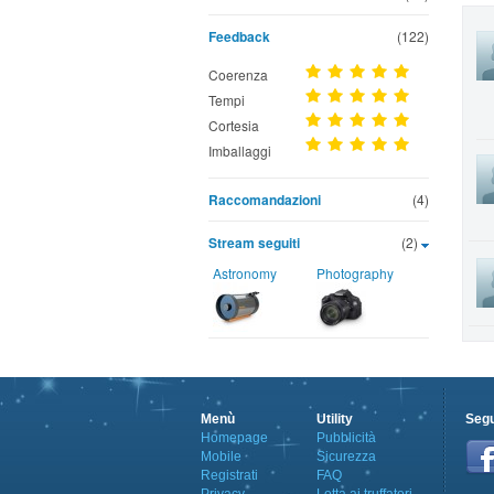
Feedback
(122)
Coerenza
Tempi
Cortesia
Imballaggi
Raccomandazioni
(4)
Stream seguiti
(2)
Astronomy
Photography
Menù
Utility
Segu
Homepage
Pubblicità
Mobile
Sicurezza
Registrati
FAQ