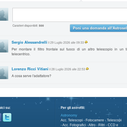
Caratteri disponibili:
500
Poni una domanda all'Astrosel
Sergio Alessandrelli
il 29 Luglio 2026 alle 09:33
Per montare il filtro frontale sul fuoco di un altro telescopio in un f
telecentrico.
Lorenzo Ricci Vitiani
il 28 Luglio 2026 alle 22:53
A cosa serve l'adattatore?
ici su:
Per gli astrofili:
Astronomy
Acc. Telescopi
-
Fotocamere
-
Telescopi
-
Acc. Fotografici
-
Altro
-
Filtri
-
CCD e