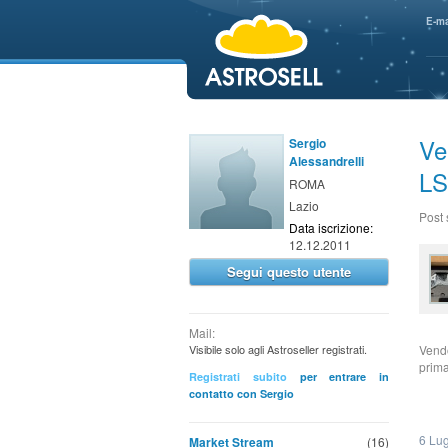
aaaaa
E-ma
Ve
Sergio
Alessandrelli
LS
ROMA
Lazio
Post
Data iscrizione:
12.12.2011
Segui questo utente
Mail:
Visibile solo agli Astroseller registrati.
Vendo
prima
Registrati subito
per entrare in
contatto con Sergio
6 Lug
Market Stream
(16)