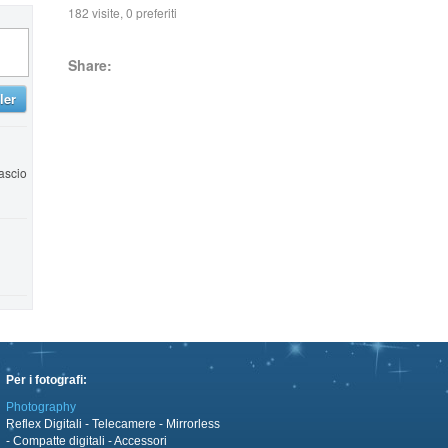
182 visite, 0 preferiti
Share:
ler
ascio
Per i fotografi:
Photography
Reflex Digitali
-
Telecamere
-
Mirrorless
-
Compatte digitali
-
Accessori