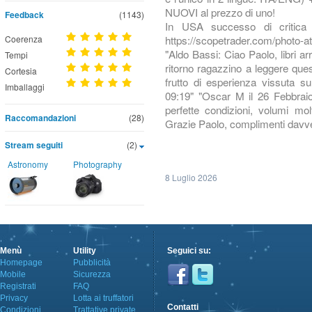
NUOVI al prezzo di uno!
Feedback
(1143)
In USA successo di critica 
https://scopetrader.com/photo-at
Coerenza
"Aldo Bassi: Ciao Paolo, libri arri
Tempi
ritorno ragazzino a leggere quest
Cortesia
frutto di esperienza vissuta
Imballaggi
09:19" "Oscar M il 26 Febbraio 
perfette condizioni, volumi molt
Raccomandazioni
(28)
Grazie Paolo, complimenti davvero
Stream seguiti
(2)
Astronomy
Photography
8 Luglio 2026
Menù
Utility
Seguici su:
Homepage
Pubblicità
Mobile
Sicurezza
Registrati
FAQ
Privacy
Lotta ai truffatori
Contatti
Condizioni
Trattative private