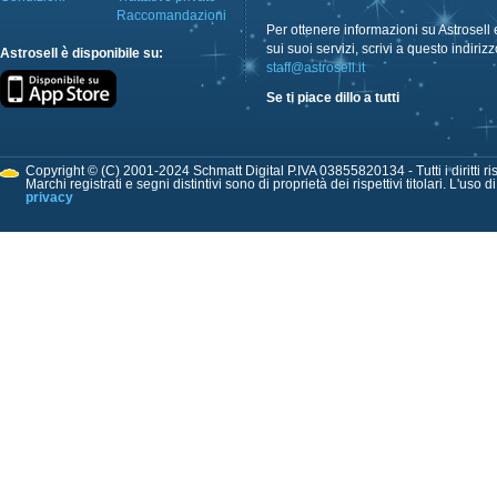
Raccomandazioni
Per ottenere informazioni su Astrosell 
sui suoi servizi, scrivi a questo indirizz
Astrosell è disponibile su:
staff@astrosell.it
Se ti piace dillo a tutti
Copyright © (C) 2001-2024 Schmatt Digital P.IVA 03855820134 - Tutti i diritti ris
Marchi registrati e segni distintivi sono di proprietà dei rispettivi titolari. L'uso 
privacy