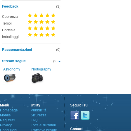
Feedback
(3)
Coerenza
Tempi
Cortesia
Imballaggi
Raccomandazioni
(0)
Stream seguiti
(2)
Astronomy
Photography
Menù
Utility
Seguici su:
Homepage
Pubblicità
Mobile
Sicurezza
Registrati
FAQ
Privacy
Lotta ai truffatori
Contatti
Condizioni
Trattative private