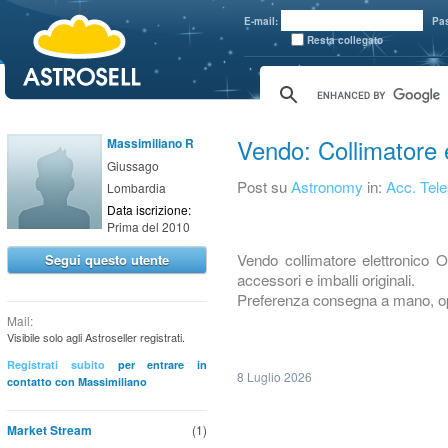
aaaaa
E-mail:
Pa
Resta collegato
Vendo: Collimatore 
Massimiliano R
Giussago
Post su
Astronomy
in:
Acc. Tele
Lombardia
Data iscrizione:
Prima del 2010
Vendo collimatore elettronico O
Segui questo utente
accessori e imballi originali.
Preferenza consegna a mano, o
Mail:
Visibile solo agli Astroseller registrati.
Registrati subito
per entrare in
8 Luglio 2026
contatto con Massimiliano
Market Stream
(1)