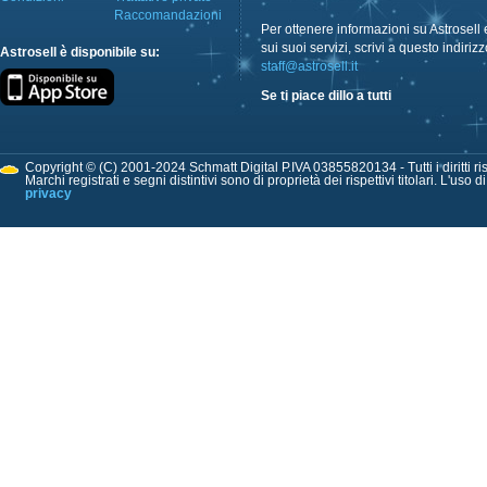
Raccomandazioni
Per ottenere informazioni su Astrosell 
sui suoi servizi, scrivi a questo indirizz
Astrosell è disponibile su:
staff@astrosell.it
Se ti piace dillo a tutti
Copyright © (C) 2001-2024 Schmatt Digital P.IVA 03855820134 - Tutti i diritti ris
Marchi registrati e segni distintivi sono di proprietà dei rispettivi titolari. L'uso 
privacy