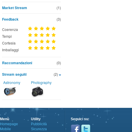
Market Stream
(1)
Feedback
(3)
Coerenza
Tempi
Cortesia
Imballaggi
Raccomandazioni
(0)
Stream seguiti
(2)
Astronomy
Photography
Menù
Utility
Seguici su:
Homepage
Pubblicità
Mobile
Sicurezza