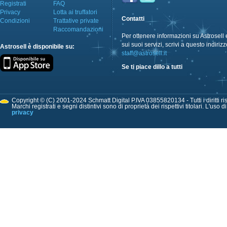
Registrati
FAQ
Privacy
Lotta ai truffatori
Contatti
Condizioni
Trattative private
Raccomandazioni
Per ottenere informazioni su Astrosell 
sui suoi servizi, scrivi a questo indirizz
Astrosell è disponibile su:
staff@astrosell.it
Se ti piace dillo a tutti
Copyright © (C) 2001-2024 Schmatt Digital P.IVA 03855820134 - Tutti i diritti ris
Marchi registrati e segni distintivi sono di proprietà dei rispettivi titolari. L'uso 
privacy