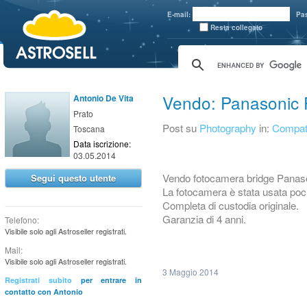
aaaaa
E-mail:
Pa
Resta collegato
Vendo: Panasonic 
Antonio De Vita
Prato
Post su
Photography
in:
Compatte
Toscana
Data iscrizione:
03.05.2014
Vendo fotocamera bridge Panas
Segui questo utente
La fotocamera è stata usata po
Completa di custodia originale.
Garanzia di 4 anni.
Telefono:
Visibile solo agli Astroseller registrati.
Mail:
Visibile solo agli Astroseller registrati.
3 Maggio 2014
Registrati subito
per entrare in
contatto con Antonio