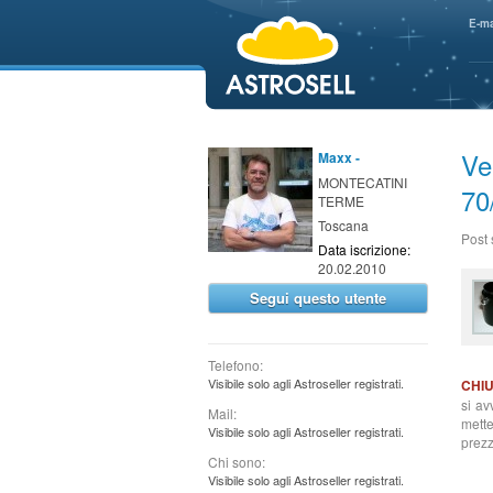
aaaaa
E-ma
Ve
Maxx -
MONTECATINI
70
TERME
Toscana
Post
Data iscrizione:
20.02.2010
Segui questo utente
Telefono:
Visibile solo agli Astroseller registrati.
CHI
si av
Mail:
mette
Visibile solo agli Astroseller registrati.
prezz
Chi sono:
Visibile solo agli Astroseller registrati.