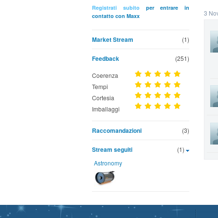
Registrati subito
per entrare in
3 No
contatto con Maxx
Market Stream
(1)
Feedback
(251)
Coerenza
Tempi
Cortesia
Imballaggi
Raccomandazioni
(3)
Stream seguiti
(1)
Astronomy