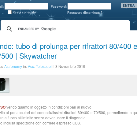
il:
Password:
Resta collegato
Password dimenticata?
ndo: tubo di prolunga per rifrattori 80/400 
/500 | Skywatcher
 su
Astronomy
in:
Acc. Telescopi
il 3 Novembre 2019
USO
vendo quanto in oggetto in condizioni pari al nuovo.
vita al portaoculari dei conosciutissimi rifrattori 80/400 e 70/500, permettendo a qu
re a fuoco all'infinito senza dover usare il diagonale.
o inclusa spedizione con corriere espresso GLS.