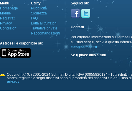
Menù
Utility
Seguici su:
Homepage
Pubblicità
Mobile
Sicurezza
Registrati
FAQ
Privacy
Lotta ai truffatori
Contatti
Condizioni
Trattative private
Raccomandazioni
Per ottenere informazioni su Astrosell 
sui suoi servizi, scrivi a questo indirizz
Astrosell è disponibile su:
staff@astrosell.it
Se ti piace dillo a tutti
Copyright © (C) 2001-2024 Schmatt Digital P.IVA 03855820134 - Tutti i diritti ris
Marchi registrati e segni distintivi sono di proprietà dei rispettivi titolari. L'uso 
privacy