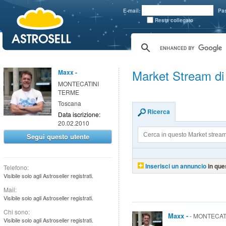
aaaaa
E-mail:
Pa
Resta collegato
Market Stream d
Maxx -
MONTECATINI
TERME
Toscana
Ricerca
Data iscrizione:
20.02.2010
Segui questo utente
Inserisci un annuncio
in que
Telefono:
Visibile solo agli Astroseller registrati.
Mail:
Visibile solo agli Astroseller registrati.
Chi sono:
Maxx -
- MONTECATI
Visibile solo agli Astroseller registrati.