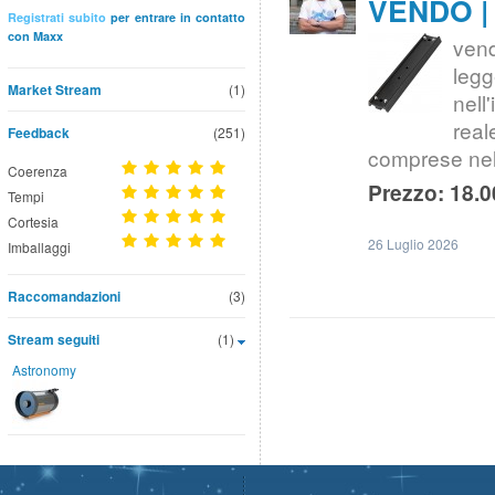
VENDO | 
Registrati subito
per entrare in contatto
con Maxx
ven
legg
Market Stream
(1)
nell
real
Feedback
(251)
comprese nel
Coerenza
Prezzo: 18.0
Tempi
Cortesia
26 Luglio 2026
Imballaggi
Raccomandazioni
(3)
Stream seguiti
(1)
Astronomy