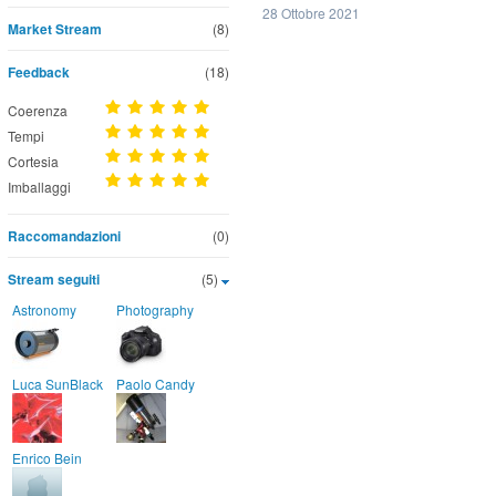
28 Ottobre 2021
Market Stream
(8)
Feedback
(18)
Coerenza
Tempi
Cortesia
Imballaggi
Raccomandazioni
(0)
Stream seguiti
(5)
Astronomy
Photography
Luca SunBlack
Paolo Candy
Enrico Bein