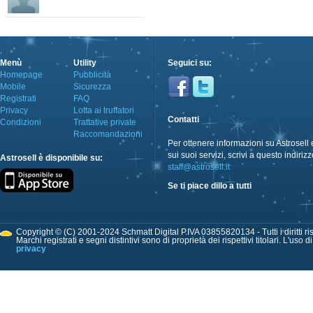
Menù
Utility
Seguici su:
Homepage
Pubblicità
Mobile
Sicurezza
Registrati
FAQ
Privacy
Lotta ai truffatori
Contatti
Condizioni
Trattative private
Raccomandazioni
Per ottenere informazioni su Astrosell 
sui suoi servizi, scrivi a questo indirizz
Astrosell è disponibile su:
staff@astrosell.it
Se ti piace dillo a tutti
Copyright © (C) 2001-2024 Schmatt Digital P.IVA 03855820134 - Tutti i diritti ris
Marchi registrati e segni distintivi sono di proprietà dei rispettivi titolari. L'uso 
privacy