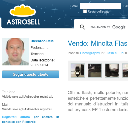
aaaaa
E-mail:
Pa
Resta collegato
Vendo: Minolta Flas
Riccardo Rela
Podenzana
Post su
Photography
in:
Flash e Luci
i
Toscana
Data iscrizione:
23.09.2014
Segui questo utente
Ottimo flash, molto potente, nu
Telefono:
Visibile solo agli Astroseller registrati.
estetiche e perfettamente funzi
del manuale d'istruzioni in ita
Mail:
battery pack EP-1 esterno dedic
Visibile solo agli Astroseller registrati.
Registrati subito
per entrare in
contatto con Riccardo