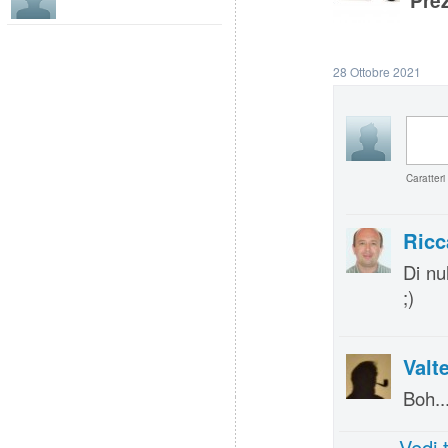
Prez
28 Ottobre 2021
Caratteri
Ricc
Di nu
;)
Valt
Boh..
Vedi 