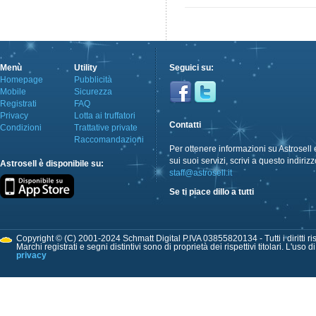
Menù
Utility
Seguici su:
Homepage
Pubblicità
Mobile
Sicurezza
Registrati
FAQ
Privacy
Lotta ai truffatori
Contatti
Condizioni
Trattative private
Raccomandazioni
Per ottenere informazioni su Astrosell 
sui suoi servizi, scrivi a questo indirizz
Astrosell è disponibile su:
staff@astrosell.it
Se ti piace dillo a tutti
Copyright © (C) 2001-2024 Schmatt Digital P.IVA 03855820134 - Tutti i diritti ris
Marchi registrati e segni distintivi sono di proprietà dei rispettivi titolari. L'uso 
privacy