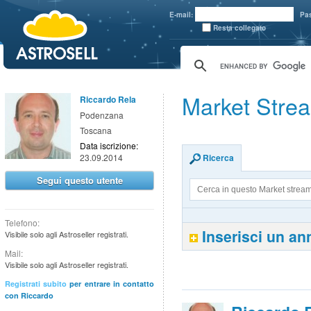
aaaaa
E-mail:
Pa
Resta collegato
Market Stre
Riccardo Rela
Podenzana
Toscana
Data iscrizione:
23.09.2014
Ricerca
Segui questo utente
Telefono:
Inserisci un a
Visibile solo agli Astroseller registrati.
Mail:
Visibile solo agli Astroseller registrati.
Registrati subito
per entrare in contatto
con Riccardo