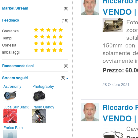
Riccardo 
Market Stream
(8)
VENDO | 
Feedback
(18)
Fot
zoom
Coerenza
sott
Tempi
150mm con le
Cortesia
solamente dei
Imballaggi
ovviamente in
Raccomandazioni
(0)
Prezzo: 60.0
Stream seguiti
(5)
28 Ottobre 2021
Astronomy
Photography
Riccardo 
Luca SunBlack
Paolo Candy
VENDO | 
Cavo
Enrico Bein