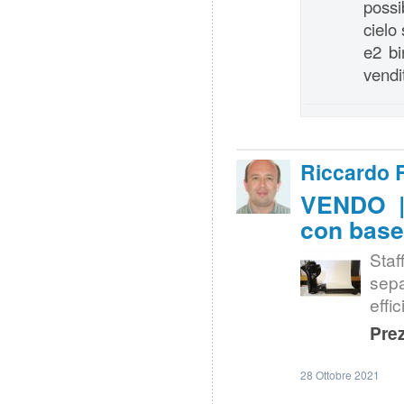
possi
cielo 
e2 bi
vendi
Riccardo 
VENDO | 
con base 
Sta
sep
effic
Prez
28 Ottobre 2021