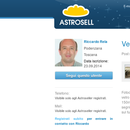
aaaaa
E-ma
Ve
Riccardo Rela
Podenzana
Post
Toscana
Data iscrizione:
23.09.2014
Segui questo utente
Foto
Telefono:
vetro
Visibile solo agli Astroseller registrati.
150mm
Mail:
segni
Visibile solo agli Astroseller registrati.
sul f
Registrati subito
per entrare in
contatto con Riccardo