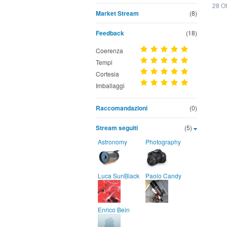
28 O
Market Stream
(8)
Feedback
(18)
Coerenza
Tempi
Cortesia
Imballaggi
Raccomandazioni
(0)
Stream seguiti
(5)
Astronomy
Photography
Luca SunBlack
Paolo Candy
Enrico Bein