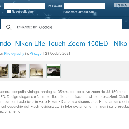
il:
Password:
Resta collegato
Password dimenticata?
ndo: Nikon Lite Touch Zoom 150ED | Niko
 su
Photography
in:
Vintage
il 28 Ottobre 2021
camera compatta vintage, analogica 35mm, con obiettivo zoom 4x 38-150mm e le
 ED. Design elegante e forma sottile, offre una miscela di stile e prestazioni. Obiett
 con lenti asferiche in vetro Nikon ED a bassa dispersione. Ha solamente dei p
 sul coperchio del Flash (evidenziato in foto) ovviamente ininfluenti sulle presta
unzionamento.