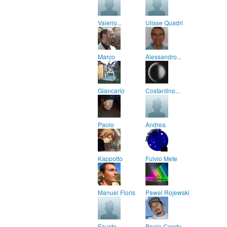
Valerio...
Ulisse Quadri
Marco
Alessandro...
Giancarlo
Costantino...
Paolo
Andrea
Kappotto
Fulvio Mete
Manuel Floris
Pawel Rojewski
Fausto...
Paolo Candy