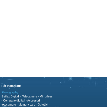
Per i fotografi:
Photography
Reflex Digitali
-
Telecamere
-
Mirrorless
-
Compatte digitali
-
Accessori
fotocamere
-
Memory card
-
Obiettivi
-