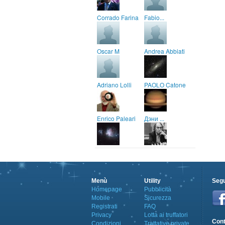
Corrado Farina
Fabio...
Oscar M
Andrea Abbiati
Adriano Lolli
PAOLO Catone
Enrico Paleari
Дэни ...
Menù
Utility
Segu
Homepage
Pubblicità
Mobile
Sicurezza
Registrati
FAQ
Privacy
Lotta ai truffatori
Cont
Condizioni
Trattative private