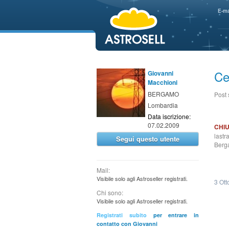
aaaaa
E-ma
Ce
Giovanni
Macchioni
BERGAMO
Post
Lombardia
Data iscrizione:
07.02.2009
CHI
lastr
Segui questo utente
Berg
Mail:
Visibile solo agli Astroseller registrati.
3 Ott
Chi sono:
Visibile solo agli Astroseller registrati.
Registrati subito
per entrare in
contatto con Giovanni