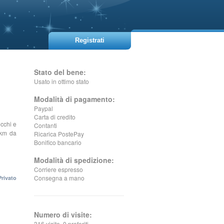
Registrati
Stato del bene:
Usato in ottimo stato
Modalità di pagamento:
Paypal
Carta di credito
ecchi e
Contanti
0km da
Ricarica PostePay
Bonifico bancario
Modalità di spedizione:
Corriere espresso
Consegna a mano
Privato
Numero di visite:
316 visite, 0 preferiti