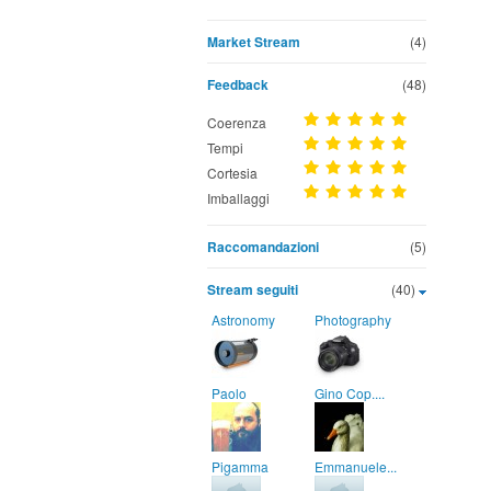
Market Stream
(4)
Feedback
(48)
Coerenza
Tempi
Cortesia
Imballaggi
Raccomandazioni
(5)
Stream seguiti
(40)
Astronomy
Photography
Paolo
Gino Cop....
Pigamma
Emmanuele...