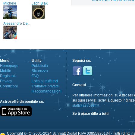
Michele
Jach Blak
Alessandro De...
Menù
Utility
Seguici su:
Homepage
Pubblicità
Mobile
Sicurezza
Registrati
FAQ
Privacy
Lotta ai truffatori
Contatti
Condizioni
Trattative private
Raccomandazioni
Per ottenere informazioni su Astrosell 
sui suoi servizi, scrivi a questo indirizz
Astrosell è disponibile su:
staff@astrosell.it
Se ti piace dillo a tutti
Copyright © (C) 2001-2024 Schmatt Digital P.IVA 03855820134 - Tutti i diritti ris