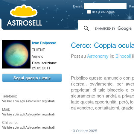
aaaaa
E-mail:
Pa
Resta collegato
Cerco: Coppia ocula
Ivan Dalpasso
THIENE
Post su
Astronomy
in:
Binocoli
i
Veneto
Data iscrizione:
25.05.2011
Pubblico questo annuncio con po
Segui questo utente
ricerca.. ovviamente, per ave
proprietari di tale binocolo e c
sicuramente non andrà a privarsi
Telefono:
fatto questa opportunità, però, i
Visibile solo agli Astroseller registrati.
da vendere, contattatemi, grazie
Mail:
Visibile solo agli Astroseller registrati.
Chi sono:
Visibile solo agli Astroseller registrati.
13 Ottobre 2025