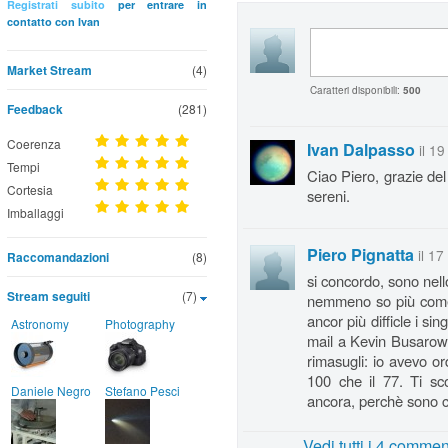
Registrati subito
per entrare in
contatto con Ivan
Market Stream
(4)
Caratteri disponibili:
500
Feedback
(281)
Coerenza
Ivan Dalpasso
il 1
Tempi
Ciao Piero, grazie del 
Cortesia
sereni.
Imballaggi
Piero Pignatta
il 1
Raccomandazioni
(8)
si concordo, sono nell
Stream seguiti
(7)
nemmeno so più come s
ancor più difficle i si
Astronomy
Photography
mail a Kevin Busarow
rimasugli: io avevo ordi
100 che il 77. Ti sc
Daniele Negro
Stefano Pesci
ancora, perchè sono c
Vedi tutti i 4 commen