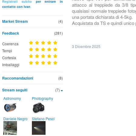
Registrati subito
per entrare in
attacco al treppiede da 3/8 ti
contatto con Ivan
qualsiasi normale treppiede fot
una portata dichiarata di 4-5kg.
Market Stream
(4)
Acquistata da TS e quindi unico 
Feedback
(281)
Coerenza
3 Dicembre 2025
Tempi
Cortesia
Imballaggi
Raccomandazioni
(8)
Stream seguiti
(7)
Astronomy
Photography
Daniele Negro
Stefano Pesci