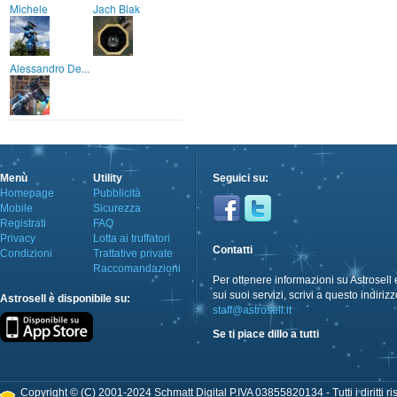
Michele
Jach Blak
Alessandro De...
Menù
Utility
Seguici su:
Homepage
Pubblicità
Mobile
Sicurezza
Registrati
FAQ
Privacy
Lotta ai truffatori
Contatti
Condizioni
Trattative private
Raccomandazioni
Per ottenere informazioni su Astrosell 
sui suoi servizi, scrivi a questo indirizz
Astrosell è disponibile su:
staff@astrosell.it
Se ti piace dillo a tutti
Copyright © (C) 2001-2024 Schmatt Digital P.IVA 03855820134 - Tutti i diritti ris