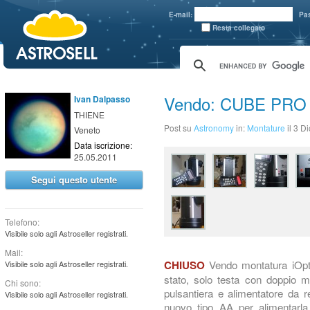
aaaaa
E-mail:
Pa
Resta collegato
Vendo: CUBE PRO V
Ivan Dalpasso
THIENE
Post su
Astronomy
in:
Montature
il 3 
Veneto
Data iscrizione:
25.05.2011
Segui questo utente
Telefono:
Visibile solo agli Astroseller registrati.
Mail:
Vendo montatura iOpt
CHIUSO
Visibile solo agli Astroseller registrati.
stato, solo testa con doppio mo
Chi sono:
pulsantiera e alimentatore da r
Visibile solo agli Astroseller registrati.
nuovo tipo AA per alimentarl