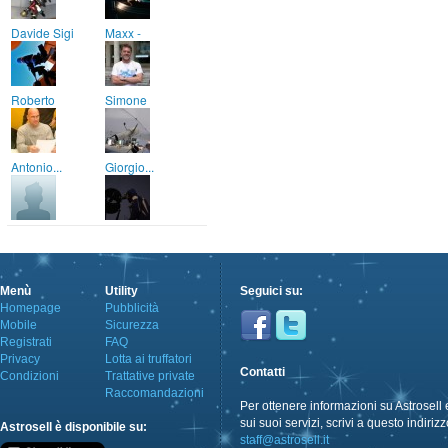
Davide Sigi
Maxx -
Roberto
Simone
Antonio...
Giorgio...
Menù
Utility
Seguici su:
Homepage
Pubblicità
Mobile
Sicurezza
Registrati
FAQ
Privacy
Lotta ai truffatori
Contatti
Condizioni
Trattative private
Raccomandazioni
Per ottenere informazioni su Astrosell 
sui suoi servizi, scrivi a questo indirizz
Astrosell è disponibile su:
staff@astrosell.it