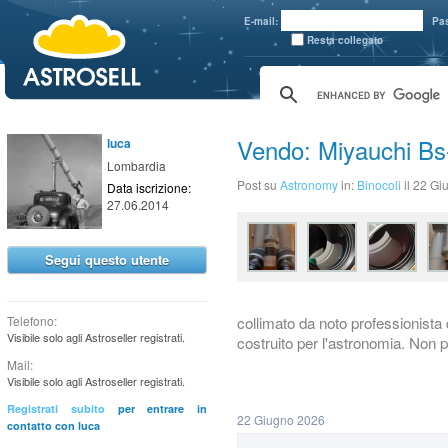
aaaaa
E-mail:
Pa
Resta collegato
Vendo: Miyauchi Bs
luca
Lombardia
Post su
Astronomy
in:
Binocoli
il 22 G
Data iscrizione:
27.06.2014
Segui questo utente
collimato da noto professionista 
Telefono:
Visibile solo agli Astroseller registrati.
costruito per l'astronomia. Non p
Mail:
Visibile solo agli Astroseller registrati.
Registrati subito
per entrare in
22 Giugno 2026
contatto con luca