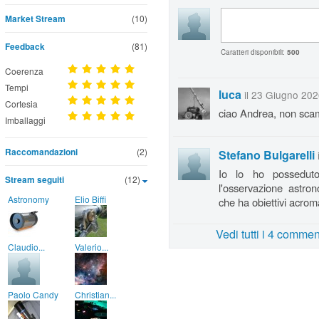
Market Stream
(10)
Feedback
(81)
Caratteri disponibili:
500
Coerenza
Tempi
luca
il 23 Giugno 202
Cortesia
ciao Andrea, non scam
Imballaggi
Raccomandazioni
(2)
Stefano Bulgarelli
Io lo ho posseduto
Stream seguiti
(12)
l'osservazione astron
Astronomy
Elio Biffi
che ha obiettivi acroma
Vedi tutti i 4 commen
Claudio...
Valerio...
Paolo Candy
Christian...